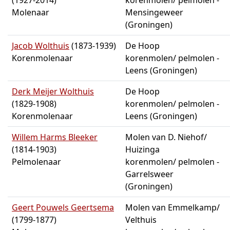
(1927-2014)
korenmolen/ pelmolen -
Molenaar
Mensingeweer
(Groningen)
Jacob Wolthuis
(1873-1939)
De Hoop
Korenmolenaar
korenmolen/ pelmolen -
Leens (Groningen)
Derk Meijer Wolthuis
De Hoop
(1829-1908)
korenmolen/ pelmolen -
Korenmolenaar
Leens (Groningen)
Willem Harms Bleeker
Molen van D. Niehof/
(1814-1903)
Huizinga
Pelmolenaar
korenmolen/ pelmolen -
Garrelsweer
(Groningen)
Geert Pouwels Geertsema
Molen van Emmelkamp/
(1799-1877)
Velthuis