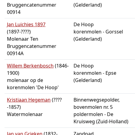
Bruggencatenummer
(Gelderland)
00914
Jan Luichies 1897
De Hoop
(1897-????)
korenmolen - Gorssel
Molenaar Ten
(Gelderland)
Bruggencatenummer
00914A
Willem Berkenbosch
(1846-
De Hoop
1900)
korenmolen - Epse
molenaar op de
(Gelderland)
korenmolen 'De Hoop'
Kristiaan Hegeman
(????
Binnenwegsepolder,
-1857)
bovenmolen nr. 5
Watermolenaar
poldermolen - De
Kruisweg (Zuid-Holland)
Jan van Grieken
(1832-
Zandpad