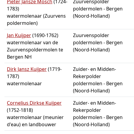
Pieter Jansze Mosch
(1724-
Zuurvenspolder
1783)
poldermolen - Bergen
watermolenaar (Zuurvens
(Noord-Holland)
poldermolen)
Jan Kuijper
(1690-1762)
Zuurvenspolder
watermolenaar van de
poldermolen - Bergen
Zuurvenspoldermolen te
(Noord-Holland)
Bergen NH
Dirk Jansz Kuijper
(1719-
Zuider- en Midden-
1787)
Rekerpolder
watermolenaar
poldermolen - Bergen
(Noord-Holland)
Cornelius Dirkse Kuijper
Zuider- en Midden-
(1752-1818)
Rekerpolder
watermolenaar (meunier
poldermolen - Bergen
d'eau) en landbouwer
(Noord-Holland)