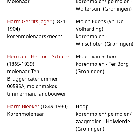
Molenaar
korenmolen/ pelmolen -
Woltersum (Groningen)
Harm Gerrits Jager
(1821-
Molen Edens (vh. De
1904)
Volharding)
korenmolenaarsknecht
korenmolen -
Winschoten (Groningen)
Hermann Heinrich Schulte
Molen van Schoo
(1865-1939)
korenmolen - Ter Borg
molenaar Ten
(Groningen)
Bruggencatenummer
00585A, molenmaker,
timmerman, landbouwer
Harm Bleeker
(1849-1930)
Hoop
Korenmolenaar
korenmolen/ pelmolen/
zaagmolen - Holwierde
(Groningen)