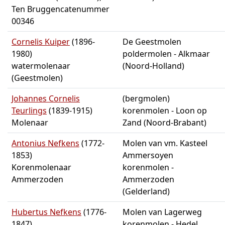
Ten Bruggencatenummer
00346
Cornelis Kuiper
(1896-
De Geestmolen
1980)
poldermolen - Alkmaar
watermolenaar
(Noord-Holland)
(Geestmolen)
Johannes Cornelis
(bergmolen)
Teurlings
(1839-1915)
korenmolen - Loon op
Molenaar
Zand (Noord-Brabant)
Antonius Nefkens
(1772-
Molen van vm. Kasteel
1853)
Ammersoyen
Korenmolenaar
korenmolen -
Ammerzoden
Ammerzoden
(Gelderland)
Hubertus Nefkens
(1776-
Molen van Lagerweg
1847)
korenmolen - Hedel