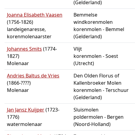
(Gelderland)
Joanna Elisabeth Vaasen
Bemmelse
(1756-1826)
windkorenmolen
landeigenaresse,
korenmolen - Bemmel
korenmolenaarster
(Gelderland)
Johannes Smits
(1774-
Vlijt
1827)
korenmolen - Soest
Molenaar
(Utrecht)
Andries Baltus de Vries
Den Olden Florus of
(1866-????)
Kallenbroeker Molen
Molenaar
korenmolen - Terschuur
(Gelderland)
Jan Jansz Kuijper
(1723-
Sluismolen
1776)
poldermolen - Bergen
watermolenaar
(Noord-Holland)