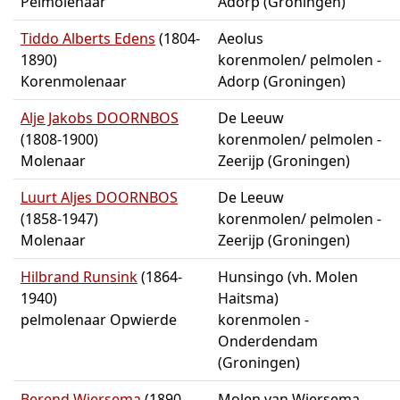
Pelmolenaar
Adorp (Groningen)
Tiddo Alberts Edens
(1804-
Aeolus
1890)
korenmolen/ pelmolen -
Korenmolenaar
Adorp (Groningen)
Alje Jakobs DOORNBOS
De Leeuw
(1808-1900)
korenmolen/ pelmolen -
Molenaar
Zeerijp (Groningen)
Luurt Aljes DOORNBOS
De Leeuw
(1858-1947)
korenmolen/ pelmolen -
Molenaar
Zeerijp (Groningen)
Hilbrand Runsink
(1864-
Hunsingo (vh. Molen
1940)
Haitsma)
pelmolenaar Opwierde
korenmolen -
Onderdendam
(Groningen)
Berend Wiersema
(1890-
Molen van Wiersema