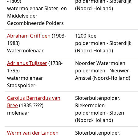
-1809)
poldermolen - Sloterdijk
watermolenaar Sloter- en
(Noord-Holland)
Middelvelder
Gecombineerde Polders
Abraham Griffioen
(1903-
1200 Roe
1983)
poldermolen - Sloterdijk
Watermolenaar
(Noord-Holland)
Adrianus Tuijsser
(1738-
Noorder Watermolen
1796)
poldermolen - Nieuwer-
watermolenaar
Amstel (Noord-Holland)
Stadspolder
Carolus Bernardus van
Sloterbuitenpolder,
Bree
(1835-????)
Riekermolen
molenaar
poldermolen - Sloten
(Noord-Holland)
Werm van der Landen
Sloterbuitenpolder,