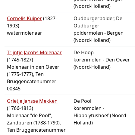
(Noord-Holland)
Cornelis Kuiper
(1827-
Oudburgerpolder, De
1903)
Oudburger
watermolenaar
poldermolen - Bergen
(Noord-Holland)
Trijntje Jacobs Molenaar
De Hoop
(1745-1827)
korenmolen - Den Oever
Molenaar in den Oever
(Noord-Holland)
(1775-1777), Ten
Bruggencatenummer
00345
Grietje Jansse Mekken
De Pool
(1766-1813)
korenmolen -
Molenaar "de Pool",
Hippolytushoef (Noord-
Zandburen (1788-1790),
Holland)
Ten Bruggencatenummer