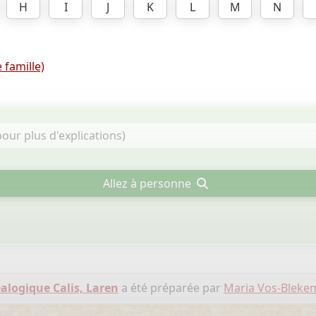
H
I
J
K
L
M
N
 famille)
Allez à personne
alogique Calis, Laren
a été préparée par
Maria Vos-Bleke