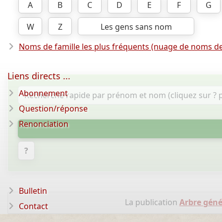
A
B
C
D
E
F
G
W
Z
Les gens sans nom
Noms de famille les plus fréquents (nuage de noms de
Liens directs ...
Abonnement
Question/réponse
Renonciation
?
Bulletin
La publication
Arbre géné
Contact