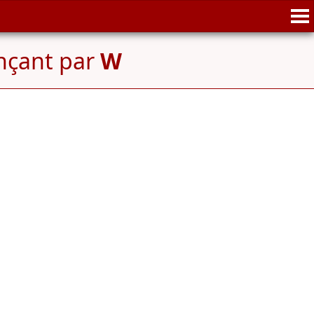
nçant par
W