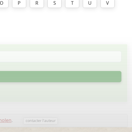
O
P
R
S
T
U
V
molen
.
contacter l'auteur