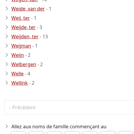
Weide, van der
- 1
Weij, ter
- 1
Weijde, ter
- 3
Weijden, ter
- 13
Weijman
- 1
Weijn
- 2
Welbergen
- 2
Welle
- 4
Wellink
- 2
Précédent
Allez aux noms de famille commençant au