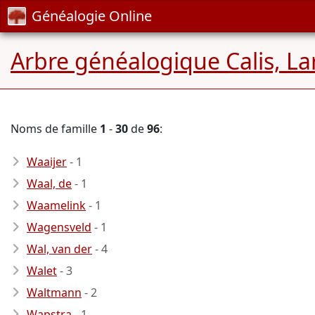
Généalogie Online
Arbre généalogique Calis, La
Noms de famille
1
-
30
de
96
:
Waaijer
- 1
Waal, de
- 1
Waamelink
- 1
Wagensveld
- 1
Wal, van der
- 4
Walet
- 3
Waltmann
- 2
Wapstra
- 1