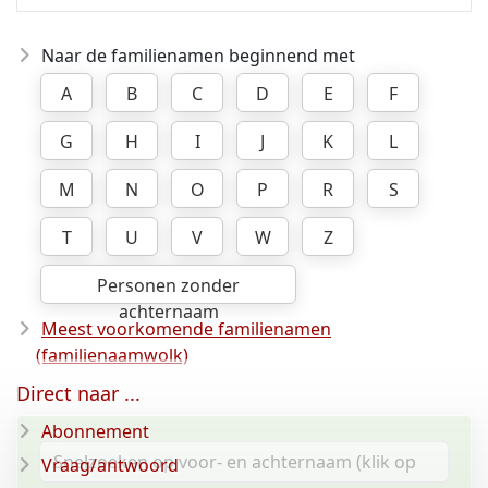
Naar de familienamen beginnend met
A
B
C
D
E
F
G
H
I
J
K
L
M
N
O
P
R
S
T
U
V
W
Z
Personen zonder
achternaam
Meest voorkomende familienamen
(familienaamwolk)
Direct naar ...
Abonnement
Vraag/antwoord