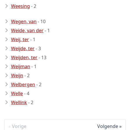
Weesing
- 2
Wegen, van
- 10
Weide, van der
- 1
Weij, ter
- 1
Weijde, ter
- 3
Weijden, ter
- 13
Weijman
- 1
Weijn
- 2
Welbergen
- 2
Welle
- 4
Wellink
- 2
Vorige
Volgende