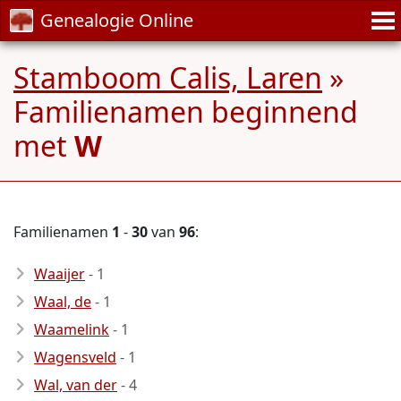
Genealogie Online
Stamboom Calis, Laren
»
Familienamen beginnend
met
W
Familienamen
1
-
30
van
96
:
Waaijer
- 1
Waal, de
- 1
Waamelink
- 1
Wagensveld
- 1
Wal, van der
- 4