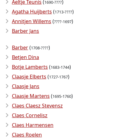
Aeltje Teunis
(
)
1690-????
Agatha Huijberts
(
)
1713-????
Annitjen Willems
(
)
????-1697
Barber Jans
Barber
(
)
1708-????
Betjen Dina
Botje Lamberts
(
)
1683-1744
Claasje Elberts
(
)
1727-1767
Claasje Jans
Claasje Martens
(
)
1695-1760
Claes Claesz Stevensz
Claes Cornelisz
Claes Harmensen
Claes Roelen