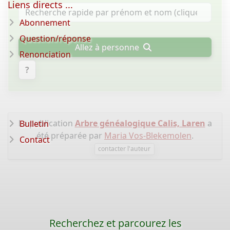
Liens directs ...
Abonnement
Question/réponse
Allez à personne
Renonciation
?
La publication
Arbre généalogique Calis, Laren
a
Bulletin
été préparée par
Maria Vos-Blekemolen
.
Contact
contacter l'auteur
Recherchez et parcourez les