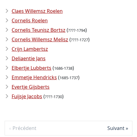
Claes Willemsz Roelen
Cornelis Roelen
Cornelis Teunisz Bortsz
(
)
????-1794
Cornelis Willemsz Melisz
(
)
????-1727
Crijn Lambertsz
Deliaentie Jans
Elbertje Lubberts
(
)
1686-1738
Emmetje Hendricks
(
)
1685-1737
Evertje Gijsberts
Fuijsje Jacobs
(
)
????-1730
Précédent
Suivant