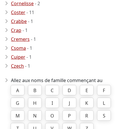
Cornelisse
- 2
Coster
- 11
Crabbe
- 1
Crap
- 1
Cremers
- 1
Csoma
- 1
Cuiper
- 1
Czech
- 1
Allez aux noms de famille commençant au
A
B
C
D
E
F
G
H
I
J
K
L
M
N
O
P
R
S
T
U
V
W
Z