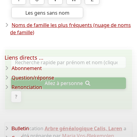
Les gens sans nom
Noms de famille les plus fréquents (nuage de noms
de famille)
Liens directs ...
Abonnement
Question/réponse
Allez à personne
Renonciation
?
La publication
Bulletin
Arbre généalogique Calis, Laren
a
été préparée par
Maria Vos-Blekemolen
.