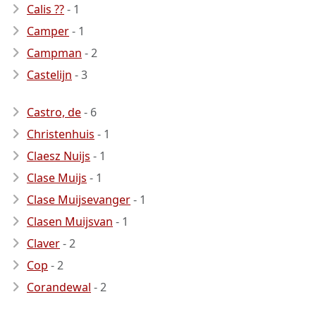
Calis ??
- 1
Camper
- 1
Campman
- 2
Castelijn
- 3
Castro, de
- 6
Christenhuis
- 1
Claesz Nuijs
- 1
Clase Muijs
- 1
Clase Muijsevanger
- 1
Clasen Muijsvan
- 1
Claver
- 2
Cop
- 2
Corandewal
- 2