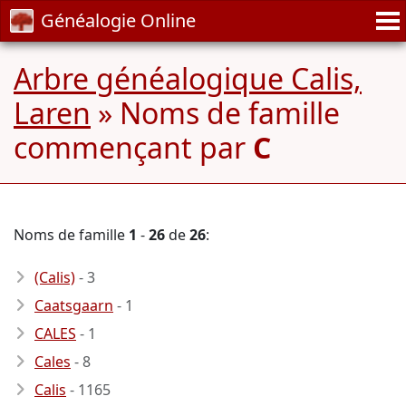
Généalogie Online
Arbre généalogique Calis,
Laren
» Noms de famille
commençant par
C
Noms de famille
1
-
26
de
26
:
(Calis)
- 3
Caatsgaarn
- 1
CALES
- 1
Cales
- 8
Calis
- 1165