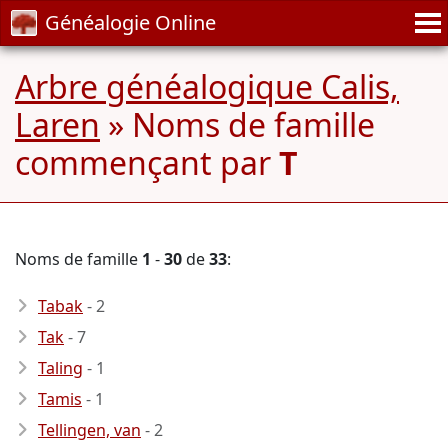
Généalogie Online
Arbre généalogique Calis,
Laren
» Noms de famille
commençant par
T
Noms de famille
1
-
30
de
33
:
Tabak
- 2
Tak
- 7
Taling
- 1
Tamis
- 1
Tellingen, van
- 2