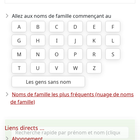
Allez aux noms de famille commençant au
A
B
C
D
E
F
G
H
I
J
K
L
M
N
O
P
R
S
T
U
V
W
Z
Les gens sans nom
Noms de famille les plus fréquents (nuage de noms
de famille)
Liens directs ...
Abonnement