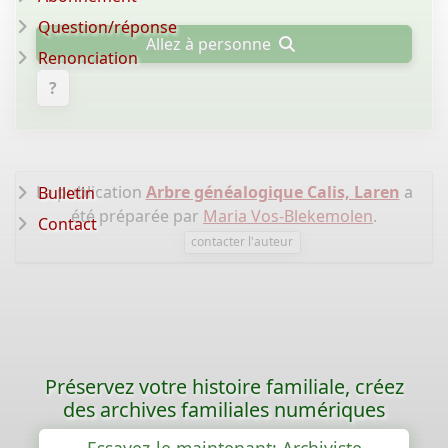
Question/réponse
Allez à personne
Renonciation
?
La publication
Arbre généalogique Calis, Laren
a
Bulletin
été préparée par
Maria Vos-Blekemolen
.
Contact
contacter l'auteur
Préservez votre histoire familiale, créez
des archives familiales numériques