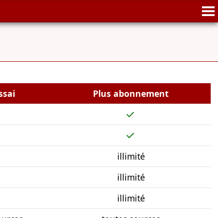
ssai
Plus abonnement
illimité
illimité
illimité