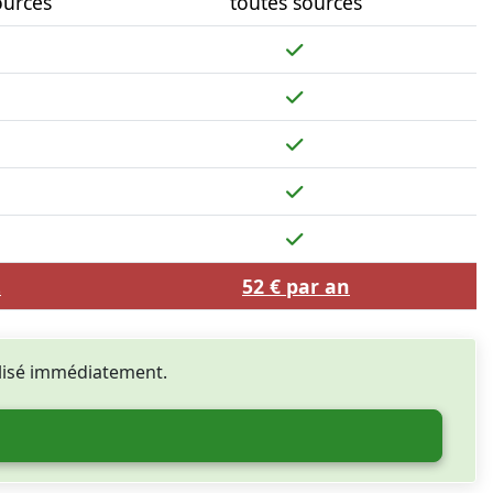
ources
toutes sources
t
52 € par an
ilisé immédiatement.