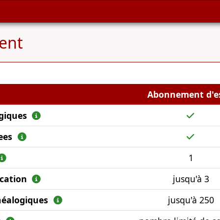
ent
Abonnement d'e
ogiques
rees
1
ication
jusqu'à 3
énéalogiques
jusqu'à 250