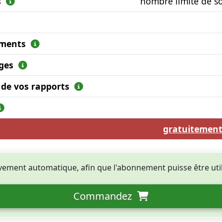
s
nombre limité de s
cuments
ages
t de vos rapports
gratuitemen
èvement automatique, afin que l'abonnement puisse être ut
Commandez