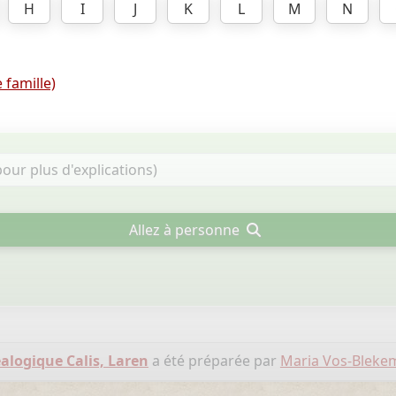
H
I
J
K
L
M
N
 famille)
Allez à personne
alogique Calis, Laren
a été préparée par
Maria Vos-Bleke