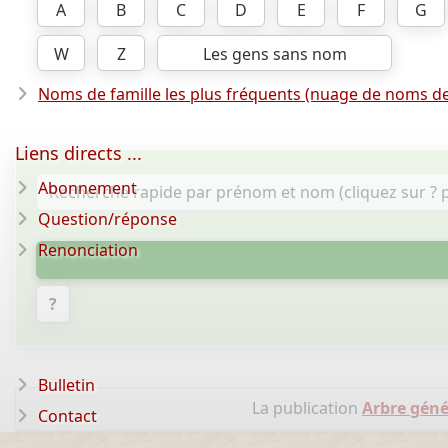
A
B
C
D
E
F
G
W
Z
Les gens sans nom
Noms de famille les plus fréquents (nuage de noms de
Liens directs ...
Abonnement
Question/réponse
Renonciation
?
Bulletin
La publication
Arbre géné
Contact