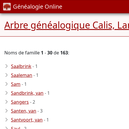
Généalogie Online
Arbre généalogique Calis, La
Noms de famille
1
-
30
de
163
:
Saalbrink
- 1
Saaleman
- 1
Sam
- 1
Sandbrink, van
- 1
Sangers
- 2
Santen, van
- 3
Santvoort, van
- 1
Saul
- 2