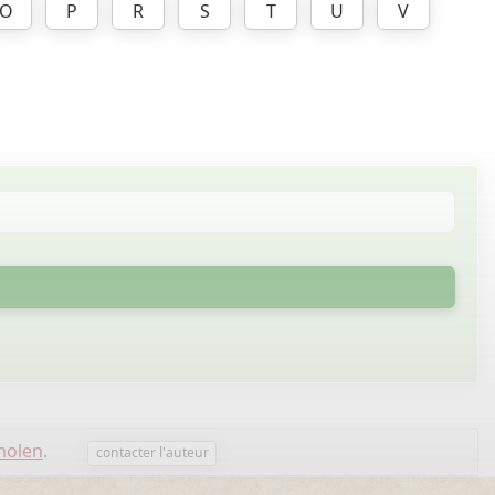
O
P
R
S
T
U
V
molen
.
contacter l'auteur