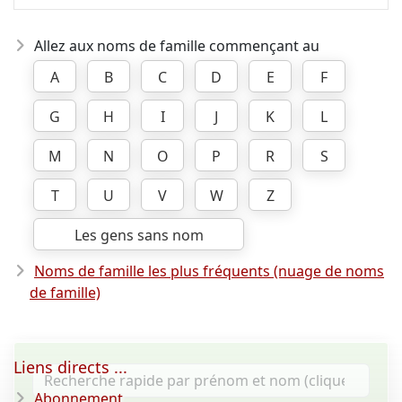
Allez aux noms de famille commençant au
A
B
C
D
E
F
G
H
I
J
K
L
M
N
O
P
R
S
T
U
V
W
Z
Les gens sans nom
Noms de famille les plus fréquents (nuage de noms
de famille)
Liens directs ...
Abonnement