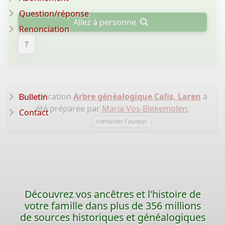
Question/réponse
Allez à personne
Renonciation
?
La publication
Arbre généalogique Calis, Laren
a
Bulletin
été préparée par
Maria Vos-Blekemolen
.
Contact
contacter l'auteur
Découvrez vos ancêtres et l'histoire de
votre famille dans plus de 356 millions
de sources historiques et généalogiques