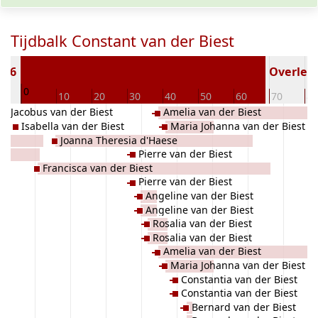
Tijdbalk Constant van der Biest
786
Overlede
0
0
10
20
30
40
50
60
70
80
Jacobus van der Biest
Amelia van der Biest
Isabella van der Biest
Maria Johanna van der Biest
Joanna Theresia d'Haese
Pierre van der Biest
Francisca van der Biest
Pierre van der Biest
Angeline van der Biest
Angeline van der Biest
Rosalia van der Biest
Rosalia van der Biest
Amelia van der Biest
Maria Johanna van der Biest
Constantia van der Biest
Constantia van der Biest
Bernard van der Biest