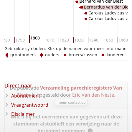
Bernard van der Biest
Bernardus van der Biest
Carolus Ludovicus van
Carolus Ludovicus van
1800
1780
1790
1810
1820
1830
1840
1850
1860
Gebruikte symbolen:
Klik op de namen voor meer informatie.
grootouders
ouders
broers/zussen
kinderen
Direct naar ...
De publicatie
Verzameling parochieregisters Van
Neste
is opgesteld door
Eric Van den Neste
.
Abonnement
neem contact op
Vraag/antwoord
Disclaimer
Wilt u bij het overnemen van gegevens uit deze
stamboom alstublieft een verwijzing naar de
herkomst opnemen: