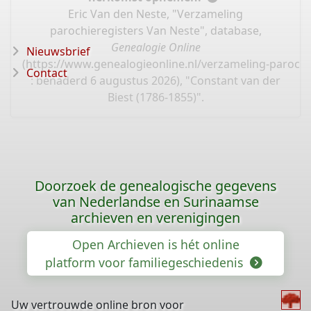
Eric Van den Neste, "Verzameling
parochieregisters Van Neste", database,
Genealogie Online
Nieuwsbrief
(
https://www.genealogieonline.nl/verzameling-parochi
Contact
: benaderd 6 augustus 2026), "Constant van der
Biest (1786-1855)".
Doorzoek de genealogische gegevens
van Nederlandse en Surinaamse
archieven en verenigingen
Open Archieven is hét online
platform voor familiegeschiedenis
Uw vertrouwde online bron voor