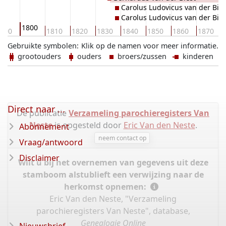
Carolus Ludovicus van der Bies
Carolus Ludovicus van der Bies
1800
790
1810
1820
1830
1840
1850
1860
1870
Gebruikte symbolen:
Klik op de namen voor meer informatie.
grootouders
ouders
broers/zussen
kinderen
Direct naar ...
De publicatie
Verzameling parochieregisters Van
Neste
is opgesteld door
Eric Van den Neste
.
Abonnement
neem contact op
Vraag/antwoord
Disclaimer
Wilt u bij het overnemen van gegevens uit deze
stamboom alstublieft een verwijzing naar de
herkomst opnemen:
Eric Van den Neste, "Verzameling
parochieregisters Van Neste", database,
Genealogie Online