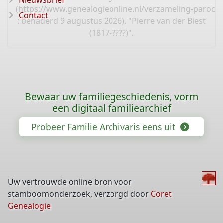
Nieuwsbrief
(
https://www.genealogieonline.nl/verzameling-parochi
Contact
: benaderd 9 augustus 2026), "Pierre van der Biest
(1817-????)".
Bewaar uw familiegeschiedenis, vorm
een digitaal familiearchief
Probeer Familie Archivaris eens uit
Uw vertrouwde online bron voor
stamboomonderzoek, verzorgd door
Coret
Genealogie