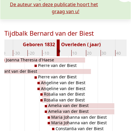
De auteur van deze publicatie hoort het
graag van u!
Tijdbalk Bernard van der Biest
Geboren 1832
Overleden ( jaar)
0
-40
-30
-20
-10
10
20
30
40
Joanna Theresia d'Haese
Pierre van der Biest
stant van der Biest
Pierre van der Biest
Angeline van der Biest
Angeline van der Biest
Rosalia van der Biest
Rosalia van der Biest
Amelia van der Biest
Amelia van der Biest
Maria Johanna van der Biest
Maria Johanna van der Biest
Constantia van der Biest