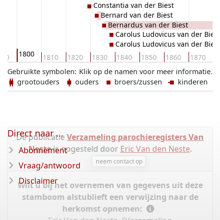
Constantia van der Biest
Bernard van der Biest
Bernardus van der Biest
Carolus Ludovicus van der Bies
Carolus Ludovicus van der Bies
1800
790
1810
1820
1830
1840
1850
1860
1870
1
Gebruikte symbolen:
Klik op de namen voor meer informatie.
grootouders
ouders
broers/zussen
kinderen
Direct naar ...
De publicatie
Verzameling parochieregisters Van
Neste
is opgesteld door
Eric Van den Neste
.
Abonnement
neem contact op
Vraag/antwoord
Disclaimer
Wilt u bij het overnemen van gegevens uit deze
stamboom alstublieft een verwijzing naar de
herkomst opnemen: