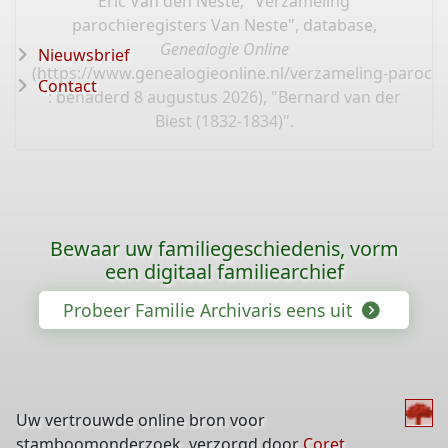
Eric Van den Neste, "Verzameling
parochieregisters Van Neste", database,
Genealogie Online
Nieuwsbrief
(
https://www.genealogieonline.nl/verzameling-parochi
Contact
: benaderd 8 augustus 2026), "Bernard van der
Biest (1832-1834)".
Bewaar uw familiegeschiedenis, vorm
een digitaal familiearchief
Probeer Familie Archivaris eens uit
Uw vertrouwde online bron voor
stamboomonderzoek, verzorgd door
Coret