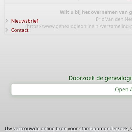
Wilt u bij het overnemen van 
Eric Van den Ne
Nieuwsbrief
(
https://www.genealogieonline.nl/verzameling-
Contact
Doorzoek de genealogi
Open A
Uw vertrouwde online bron voor stamboomonderzoek, 