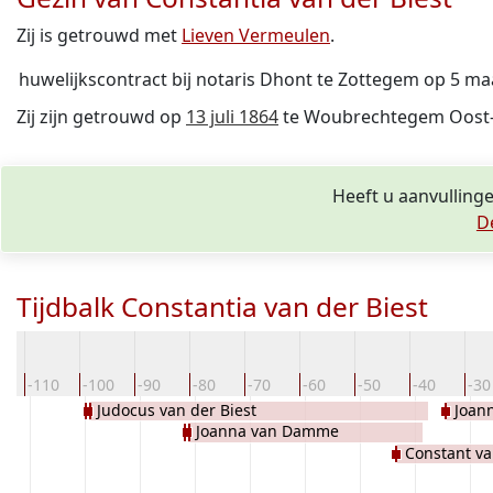
Zij is getrouwd met
Lieven Vermeulen
.
huwelijkscontract bij notaris Dhont te Zottegem op 5 ma
Zij zijn getrouwd op
13 juli 1864
te Woubrechtegem Oost-Vl
Heeft u aanvullinge
D
Tijdbalk Constantia van der Biest
0
-110
-100
-90
-80
-70
-60
-50
-40
-30
Judocus van der Biest
Joan
Joanna van Damme
Constant va