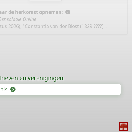
 naar de herkomst opnemen:
Genealogie Online
us 2026), "Constantia van der Biest (1829-????)".
hieven en verenigingen
enis