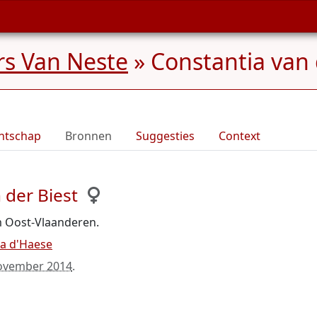
rs Van Neste
»
Constantia van 
ntschap
Bronnen
Suggesties
Context
 der Biest
 Oost-Vlaanderen.
ia d'Haese
ovember 2014
.