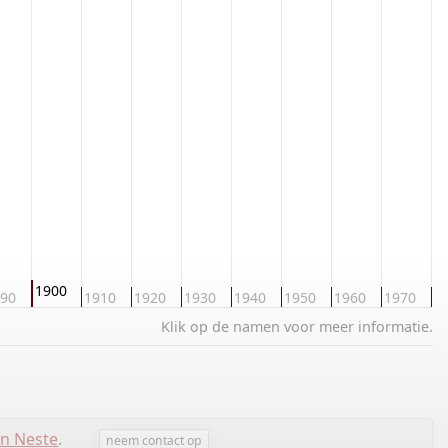
1900
90
1910
1920
1930
1940
1950
1960
1970
1
Klik op de namen voor meer informatie.
en Neste
.
neem contact op