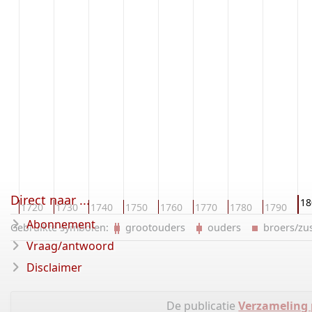
Direct naar ...
18
10
1720
1730
1740
1750
1760
1770
1780
1790
Abonnement
Gebruikte symbolen:
grootouders
ouders
broers/z
Vraag/antwoord
Disclaimer
De publicatie
Verzameling 