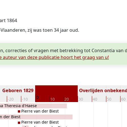
art 1864
aanderen, zij was toen 34 jaar oud.
n, correcties of vragen met betrekking tot Constantia van d
e auteur van deze publicatie hoort het graag van u!
Geboren 1829
Overlijden onbeken
0
-20
-10
10
20
30
40
50
60
na Theresia d'Haese
Pierre van der Biest
n der Biest
Pierre van der Biest