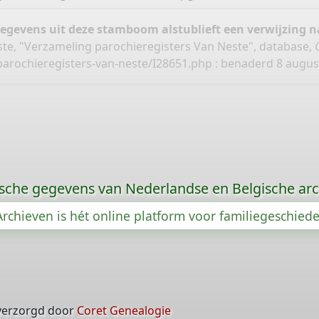
gegevens uit deze stamboom alstublieft een verwijzing
ste, "Verzameling parochieregisters Van Neste", database,
parochieregisters-van-neste/I28651.php
: benaderd 8 august
sche gegevens van Nederlandse en Belgische arc
rchieven is hét online platform voor familiegeschied
verzorgd door
Coret Genealogie