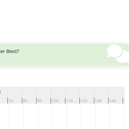
er Biest?
d
70
80
90
100
110
120
130
140
15