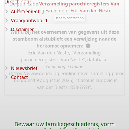
Direct naar ...
De publicatie
Verzameling parochieregisters Van
Neste
is opgesteld door
Eric Van den Neste
.
Abonnement
neem contact op
Vraag/antwoord
Disclaimer
Wilt u bij het overnemen van gegevens uit deze
stamboom alstublieft een verwijzing naar de
herkomst opnemen:
Eric Van den Neste, "Verzameling
parochieregisters Van Neste", database,
Genealogie Online
Nieuwsbrief
(
https://www.genealogieonline.nl/verzameling-parochi
Contact
: benaderd 9 augustus 2026), "Carolus Ludovicus
van der Biest (1838-????)".
Bewaar uw familiegeschiedenis, vorm