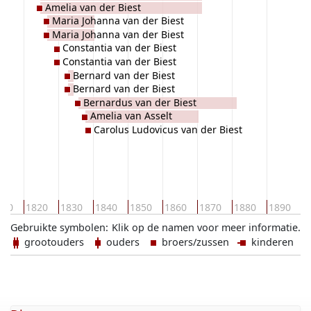
Amelia van der Biest
Maria Johanna van der Biest
Maria Johanna van der Biest
Constantia van der Biest
Constantia van der Biest
Bernard van der Biest
Bernard van der Biest
Bernardus van der Biest
Amelia van Asselt
Carolus Ludovicus van der Biest
1
810
1820
1830
1840
1850
1860
1870
1880
1890
Gebruikte symbolen:
Klik op de namen voor meer informatie.
grootouders
ouders
broers/zussen
kinderen