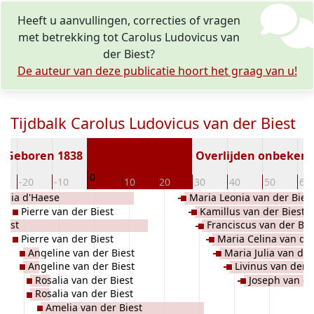
Heeft u aanvullingen, correcties of vragen
met betrekking tot Carolus Ludovicus van
der Biest?
De auteur van deze publicatie hoort het graag van u!
Tijdbalk Carolus Ludovicus van der Biest
Geboren 1838
Overlijden onbeken
0
-20
-10
10
20
30
40
50
60
esia d'Haese
Maria Leonia van der Bies
Pierre van der Biest
Kamillus van der Biest
iest
Franciscus van der Bie
Pierre van der Biest
Maria Celina van der
Angeline van der Biest
Maria Julia van der
Angeline van der Biest
Livinus van der B
Rosalia van der Biest
Joseph van de
Rosalia van der Biest
Amelia van der Biest