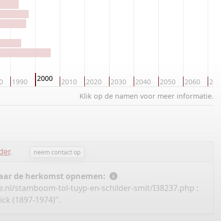
2000
0
1990
2010
2020
2030
2040
2050
2060
207
Klik op de namen voor meer informatie.
der
.
neem contact op
 naar de herkomst opnemen:
e.nl/stamboom-tol-tuyp-en-schilder-smit/I38237.php
:
ck (1897-1974)".