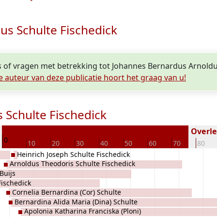
us Schulte Fischedick
es of vragen met betrekking tot Johannes Bernardus Arnoldu
e auteur van deze publicatie hoort het graag van u!
 Schulte Fischedick
7
Overled
0
10
20
30
40
50
60
70
80
Heinrich Joseph Schulte Fischedick
Arnoldus Theodoris Schulte Fischedick
Buijs
Fischedick
Cornelia Bernardina (Cor) Schulte
Bernardina Alida Maria (Dina) Schulte
Fischedick
Apolonia Katharina Franciska (Ploni)
Fischedick