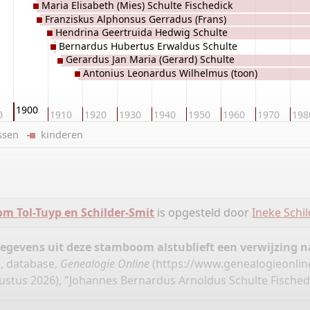
Maria Elisabeth (Mies) Schulte Fischedick
Schulte Fischedick
Franziskus Alphonsus Gerradus (Frans)
Hendrina Geertruida Hedwig Schulte
Schulte Fischedick
Bernardus Hubertus Erwaldus Schulte
Fischedick
Gerardus Jan Maria (Gerard) Schulte
Fischedick
Antonius Leonardus Wilhelmus (toon)
Fischedick
Schulte Fischedick
1900
0
1910
1920
1930
1940
1950
1960
1970
198
ussen
kinderen
m Tol-Tuyp en Schilder-Smit
is opgesteld door
Ineke Schil
gegevens uit deze stamboom alstublieft een verwijzing
", database,
Genealogie Online
(
https://www.genealogieonlin
stus 2026), "Johannes Bernardus Arnoldus Schulte Fischedi