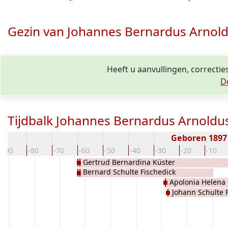
Gezin van Johannes Bernardus Arnold
Heeft u aanvullingen, correcti
D
Tijdbalk Johannes Bernardus Arnoldus
Geboren 189
-90
-80
-70
-60
-50
-40
-30
-20
-10
Gertrud Bernardina Küster
Bernard Schulte Fischedick
Apolonia Helena 
Johann Schulte 