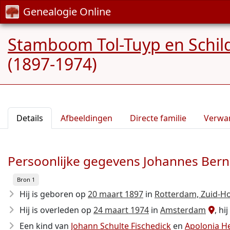
Genealogie Online
Stamboom Tol-Tuyp en Schil
(1897-1974)
Details
Afbeeldingen
Directe familie
Verwa
Persoonlijke gegevens Johannes Bern
Bron 1
Hij is geboren op
20 maart 1897
in
Rotterdam, Zuid-Ho
Hij is overleden op
24 maart 1974
in
Amsterdam
, hi
Een kind van
Johann Schulte Fischedick
en
Apolonia He