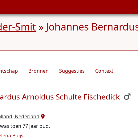
der-Smit
»
Johannes Bernardus
ntschap
Bronnen
Suggesties
Context
ardus Arnoldus Schulte Fischedick
lland, Nederland
.
j was toen 77 jaar oud.
lena Buijs