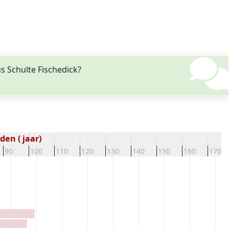
s Schulte Fischedick?
en ( jaar)
90
100
110
120
130
140
150
160
170