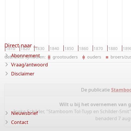
Direct naar ...
0
1810
1820
1830
1840
1850
1860
1870
1880
189
Abonnement
Gebruikte symbolen:
grootouders
ouders
broers/z
Vraag/antwoord
Disclaimer
De publicatie
Stamboo
Wilt u bij het overnemen van 
Ineke Schilder, "Stamboom Tol-Tuyp en Schilder-Smit
Nieuwsbrief
benaderd 7 augu
Contact