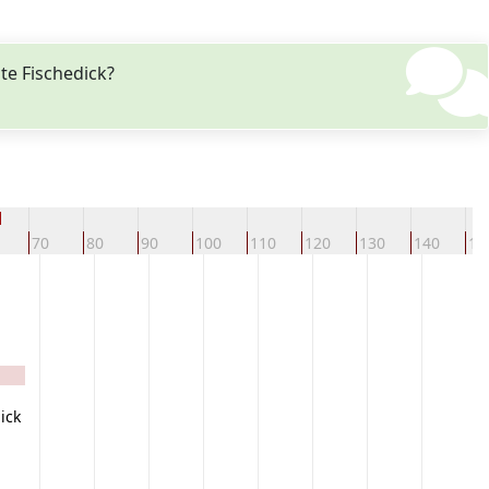
te Fischedick?
d
70
80
90
100
110
120
130
140
15
ick