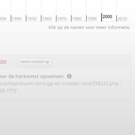
2000
930
1940
1950
1960
1970
1980
1990
2010
2
Klik op de namen voor meer informatie.
der
.
neem contact op
 naar de herkomst opnemen:
e.nl/stamboom-tol-tuyp-en-schilder-smit/I38232.php
:
8-????)".