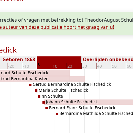
orrecties of vragen met betrekking tot TheodorAugust Schul
e auteur van deze publicatie hoort het graag van u!
edick
Geboren 1868
Overlijden onbeken
0
-20
-10
10
20
30
40
50
60
rnard Schulte Fischedick
rtrud Bernardina Küster
Gertud Bernhardina Schulte Fischedick
Maria Schulte Fischedick
nn Schulte
Johann Schulte Fischedick
Bernard Franz Schulte Fischedick
Bernardina Mathilda Schulte Fisched