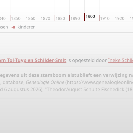
1900
840
1850
1860
1870
1880
1890
1910
1920
1
ussen
kinderen
m Tol-Tuyp en Schilder-Smit
is opgesteld door
Ineke Schil
gegevens uit deze stamboom alstublieft een verwijzing
", database,
Genealogie Online
(
https://www.genealogieonlin
 6 augustus 2026), "TheodorAugust Schulte Fischedick (186