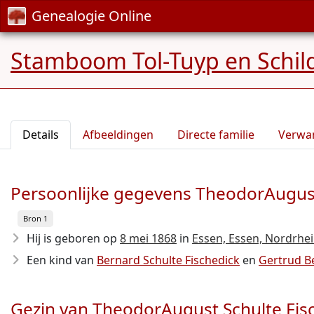
Genealogie Online
Stamboom Tol-Tuyp en Schil
Details
Afbeeldingen
Directe familie
Verwa
Persoonlijke gegevens TheodorAugust
Bron 1
Hij is geboren op
8 mei 1868
in
Essen, Essen, Nordrhe
Een kind van
Bernard Schulte Fischedick
en
Gertrud B
Gezin van TheodorAugust Schulte Fis