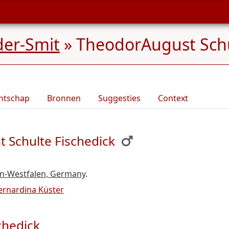
der-Smit
»
TheodorAugust Schul
ntschap
Bronnen
Suggesties
Context
 Schulte Fischedick
in-Westfalen, Germany
.
ernardina Küster
chedick