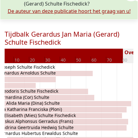
(Gerard) Schulte Fischedick?
De auteur van deze publicatie hoort het graag van u!
Tijdbalk Gerardus Jan Maria (Gerard)
Schulte Fischedick
Overl
0
10
20
30
40
50
60
70
80
 Joseph Schulte Fischedick
ernardus Arnoldus Schulte
heodoris Schulte Fischedick
Bernardina (Cor) Schulte
na Alida Maria (Dina) Schulte
nia Katharina Franciska (Ploni)
a Elisabeth (Mies) Schulte Fischedick
Fischedick
nziskus Alphonsus Gerradus (Frans)
endrina Geertruida Hedwig Schulte
e Fischedick
Bernardus Hubertus Erwaldus Schulte
chedick