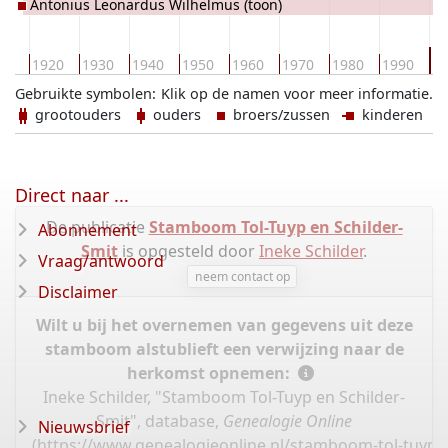
Antonius Leonardus Wilhelmus (toon)
chedick
Schulte Fischedick
2
10
1920
1930
1940
1950
1960
1970
1980
1990
Gebruikte symbolen:
Klik op de namen voor meer informatie.
grootouders
ouders
broers/zussen
kinderen
Direct naar ...
De publicatie
Stamboom Tol-Tuyp en Schilder-
Abonnement
Smit
is opgesteld door
Ineke Schilder
.
Vraag/antwoord
neem contact op
Disclaimer
Wilt u bij het overnemen van gegevens uit deze
stamboom alstublieft een verwijzing naar de
herkomst opnemen:
Ineke Schilder, "Stamboom Tol-Tuyp en Schilder-
Smit", database,
Genealogie Online
Nieuwsbrief
(
https://www.genealogieonline.nl/stamboom-tol-tuyp-e