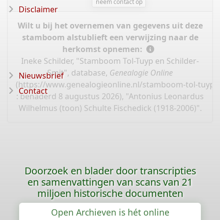
neem contact op
Disclaimer
Wilt u bij het overnemen van gegevens uit deze
stamboom alstublieft een verwijzing naar de
herkomst opnemen:
Ineke Schilder, "Stamboom Tol-Tuyp en Schilder-
Smit", database,
Genealogie Online
Nieuwsbrief
(
https://www.genealogieonline.nl/stamboom-tol-tuyp-e
Contact
: benaderd 8 augustus 2026), "Antonius Leonardus
Wilhelmus (toon) Schulte Fischedick (1918-2006)".
Doorzoek en blader door transcripties
en samenvattingen van scans van 21
miljoen historische documenten
Open Archieven is hét online