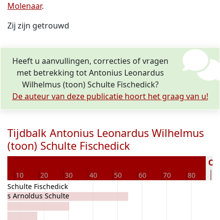
Molenaar
.
Zij zijn getrouwd
Heeft u aanvullingen, correcties of vragen
met betrekking tot Antonius Leonardus
Wilhelmus (toon) Schulte Fischedick?
De auteur van deze publicatie hoort het graag van u!
Tijdbalk Antonius Leonardus Wilhelmus
(toon) Schulte Fischedick
Ove
10
20
30
40
50
60
70
80
90
ph Schulte Fischedick
dus Arnoldus Schulte