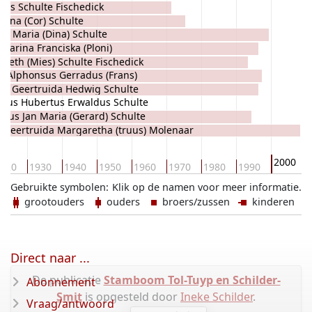
ris Schulte Fischedick
dina (Cor) Schulte
da Maria (Dina) Schulte
tharina Franciska (Ploni)
abeth (Mies) Schulte Fischedick
dick
s Alphonsus Gerradus (Frans)
na Geertruida Hedwig Schulte
chedick
dus Hubertus Erwaldus Schulte
k
dus Jan Maria (Gerard) Schulte
ck
Geertruida Margaretha (truus) Molenaar
ick
2000
920
1930
1940
1950
1960
1970
1980
1990
Gebruikte symbolen:
Klik op de namen voor meer informatie.
grootouders
ouders
broers/zussen
kinderen
Direct naar ...
De publicatie
Stamboom Tol-Tuyp en Schilder-
Abonnement
Smit
is opgesteld door
Ineke Schilder
.
Vraag/antwoord