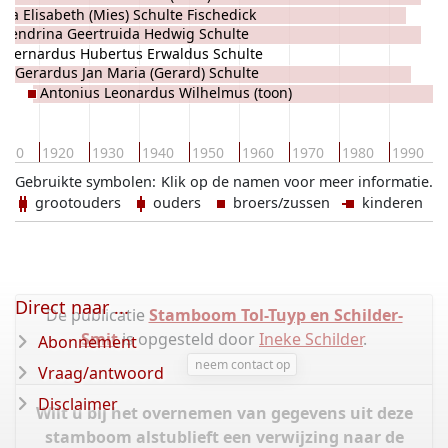
ria Elisabeth (Mies) Schulte Fischedick
e Fischedick
Hendrina Geertruida Hedwig Schulte
Bernardus Hubertus Erwaldus Schulte
schedick
Gerardus Jan Maria (Gerard) Schulte
ischedick
Antonius Leonardus Wilhelmus (toon)
Fischedick
Schulte Fischedick
910
1920
1930
1940
1950
1960
1970
1980
1990
Gebruikte symbolen:
Klik op de namen voor meer informatie.
grootouders
ouders
broers/zussen
kinderen
Direct naar ...
De publicatie
Stamboom Tol-Tuyp en Schilder-
Smit
is opgesteld door
Ineke Schilder
.
Abonnement
neem contact op
Vraag/antwoord
Disclaimer
Wilt u bij het overnemen van gegevens uit deze
stamboom alstublieft een verwijzing naar de