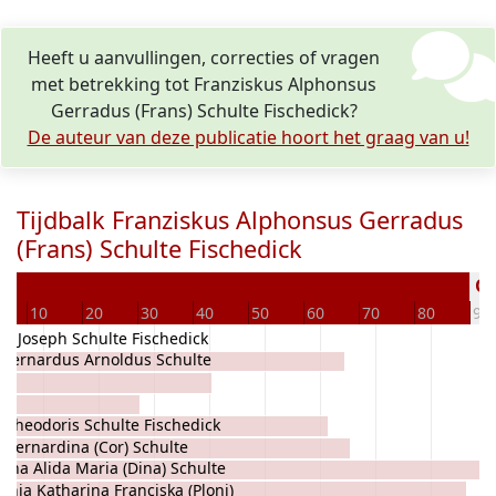
Heeft u aanvullingen, correcties of vragen
met betrekking tot Franziskus Alphonsus
Gerradus (Frans) Schulte Fischedick?
De auteur van deze publicatie hoort het graag van u!
Tijdbalk Franziskus Alphonsus Gerradus
(Frans) Schulte Fischedick
Ov
10
20
30
40
50
60
70
80
90
ch Joseph Schulte Fischedick
 Bernardus Arnoldus Schulte
 Theodoris Schulte Fischedick
 Bernardina (Cor) Schulte
ina Alida Maria (Dina) Schulte
onia Katharina Franciska (Ploni)
k