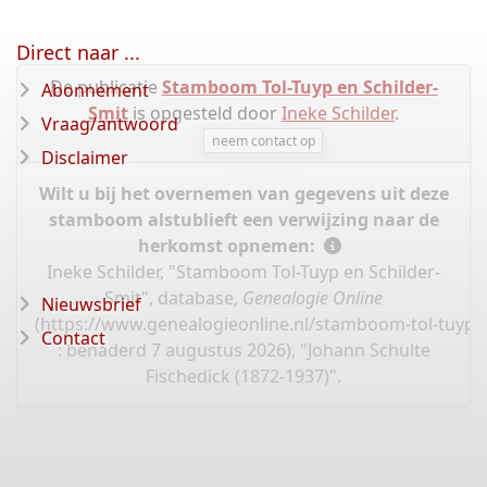
Direct naar ...
De publicatie
Stamboom Tol-Tuyp en Schilder-
Abonnement
Smit
is opgesteld door
Ineke Schilder
.
Vraag/antwoord
neem contact op
Disclaimer
Wilt u bij het overnemen van gegevens uit deze
stamboom alstublieft een verwijzing naar de
herkomst opnemen:
Ineke Schilder, "Stamboom Tol-Tuyp en Schilder-
Smit", database,
Genealogie Online
Nieuwsbrief
(
https://www.genealogieonline.nl/stamboom-tol-tuyp-e
Contact
: benaderd 7 augustus 2026), "Johann Schulte
Fischedick (1872-1937)".