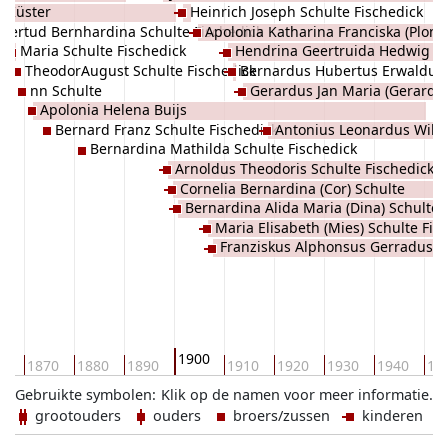
a Küster
Heinrich Joseph Schulte Fischedick
Fischedick
Gertud Bernhardina Schulte Fischedick
Apolonia Katharina Franciska (Ploni)
Maria Schulte Fischedick
Hendrina Geertruida Hedwig Sc
Schulte Fischedick
TheodorAugust Schulte Fischedick
Bernardus Hubertus Erwaldus 
Fischedick
nn Schulte
Gerardus Jan Maria (Gerard) 
Fischedick
Apolonia Helena Buijs
Fischedick
Bernard Franz Schulte Fischedick
Antonius Leonardus Wilhe
Bernardina Mathilda Schulte Fischedick
Schulte Fischedick
Arnoldus Theodoris Schulte Fischedick
Cornelia Bernardina (Cor) Schulte
Bernardina Alida Maria (Dina) Schulte
Fischedick
Maria Elisabeth (Mies) Schulte Fis
Fischedick
Franziskus Alphonsus Gerradus (F
Schulte Fischedick
1900
60
1870
1880
1890
1910
1920
1930
1940
19
Gebruikte symbolen:
Klik op de namen voor meer informatie.
grootouders
ouders
broers/zussen
kinderen