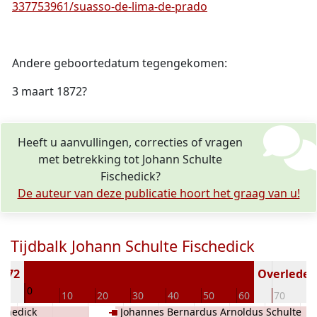
337753961/suasso-de-lima-de-prado
Andere geboortedatum tegengekomen:
3 maart 1872?
Heeft u aanvullingen, correcties of vragen
met betrekking tot Johann Schulte
Fischedick?
De auteur van deze publicatie hoort het graag van u!
Tijdbalk Johann Schulte Fischedick
1872
Overleden 
0
10
10
20
30
40
50
60
70
8
schedick
Johannes Bernardus Arnoldus Schulte