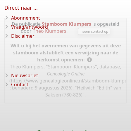
Direct naar ...
Abonnement
De publicatie
Stamboom Klumpers
is opgesteld
Vraag/antwoord
door
Theo Klumpers
.
neem contact op
Disclaimer
Wilt u bij het overnemen van gegevens uit deze
stamboom alstublieft een verwijzing naar de
herkomst opnemen:
Theo Klumpers, "Stamboom Klumpers", database,
Genealogie Online
Nieuwsbrief
(
https://www.genealogieonline.nl/stamboom-klumpers
Contact
: benaderd 9 augustus 2026), "Heilwich "Edith" van
Saksen (780-826)".