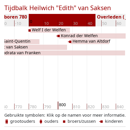
Tijdbalk Heilwich "Edith" van Saksen
Geboren 780
Overleden ( ja
0
-20
-10
10
20
30
40
50
60
Welf I der Welfen
Konrad der Welfen
e Saint-Quentin
Hemma van Altdorf
art van Saksen
eodrata van Franken
800
760
770
780
790
810
820
830
840
Gebruikte symbolen:
Klik op de namen voor meer informatie.
grootouders
ouders
broers/zussen
kinderen