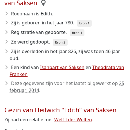
van Saksen
Roepnaam is Edith.
Zij is geboren in het jaar 780
.
Bron 1
Registratie van geboorte.
Bron 1
Ze werd gedoopt.
Bron 2
Zij is overleden in het jaar 826
, zij was toen 46 jaar
oud.
Een kind van
Isanbart van Saksen
en
Theodrata van
Franken
Deze gegevens zijn voor het laatst bijgewerkt op
25
februari 2014
.
Gezin van Heilwich "Edith" van Saksen
Zij had een relatie met
Welf I der Welfen
.