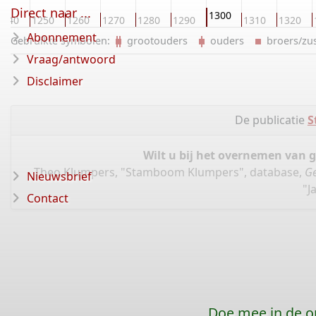
Direct naar ...
1300
1240
1250
1260
1270
1280
1290
1310
1320
Abonnement
Gebruikte symbolen:
grootouders
ouders
broers/z
Vraag/antwoord
Disclaimer
De publicatie
S
Wilt u bij het overnemen van 
Theo Klumpers, "Stamboom Klumpers", database,
Ge
Nieuwsbrief
"J
Contact
Doe mee in de o