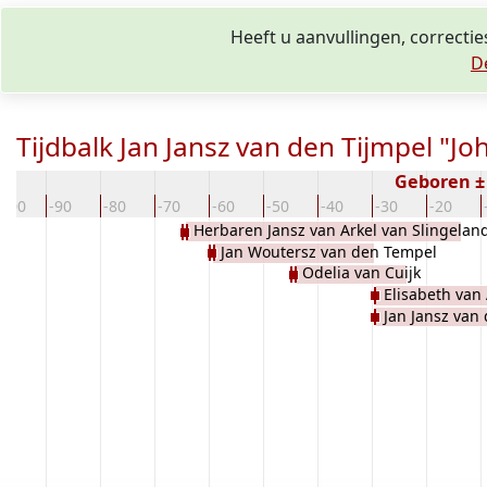
Heeft u aanvullingen, correctie
D
Tijdbalk Jan Jansz van den Tijmpel "Jo
Geboren ±
-100
-90
-80
-70
-60
-50
-40
-30
-20
Herbaren Jansz van Arkel van Slingelan
Jan Woutersz van den Tempel
Odelia van Cuijk
Elisabeth van
Jan Jansz van