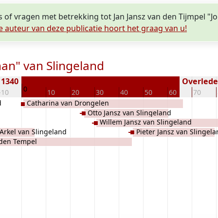
s of vragen met betrekking tot Jan Jansz van den Tijmpel "J
e auteur van deze publicatie hoort het graag van u!
han" van Slingeland
 1340
Overleden
0
-10
10
20
30
40
50
60
70
d
Catharina van Drongelen
Otto Jansz van Slingeland
Willem Jansz van Slingeland
 Arkel van Slingeland
Pieter Jansz van Slingel
 den Tempel