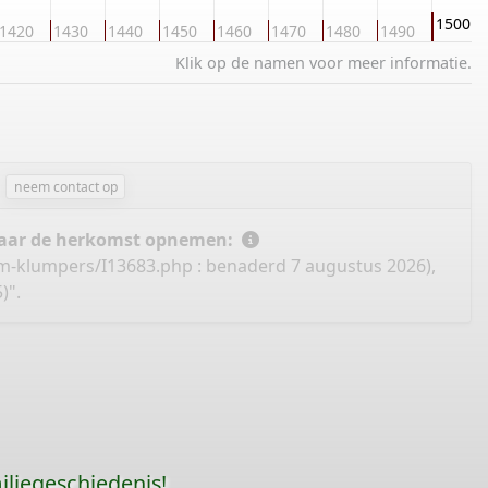
1500
1420
1430
1440
1450
1460
1470
1480
1490
Klik op de namen voor meer informatie.
neem contact op
 naar de herkomst opnemen:
om-klumpers/I13683.php
: benaderd 7 augustus 2026),
)".
liegeschiedenis!