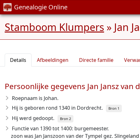
Genealogie Online
Stamboom Klumpers
»
Jan J
Details
Afbeeldingen
Directe familie
Verwa
Persoonlijke gegevens Jan Jansz van d
Roepnaam is Johan.
Hij is geboren rond 1340
in Dordrecht.
Bron 1
Hij werd gedoopt.
Bron 2
Functie van 1390 tot 1400: burgemeester.
zoon was Jan Janszoon van der Tympel gez. Slingeland 