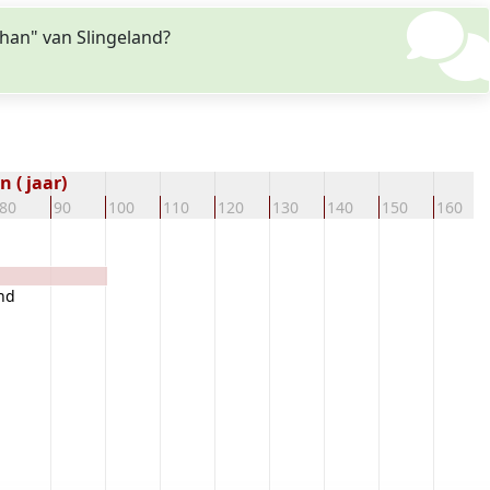
ohan" van Slingeland?
 ( jaar)
80
90
100
110
120
130
140
150
160
and