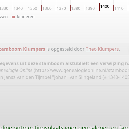
1400
1330
1340
1350
1360
1370
1380
1390
1410
ussen
kinderen
tamboom Klumpers
is opgesteld door
Theo Klumpers
.
gegevens uit deze stamboom alstublieft een verwijzing
nealogie Online
(
https://www.genealogieonline.nl/stambo
an Jansz van den Tijmpel "Johan" van Slingeland (± 1340-1405
nline ontmoetingsplaats voor genealogen en fami