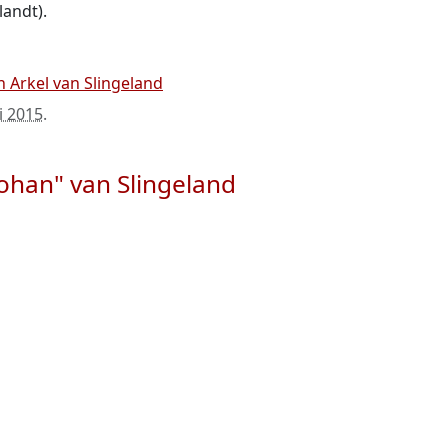
landt).
n Arkel van Slingeland
i 2015
.
Johan" van Slingeland