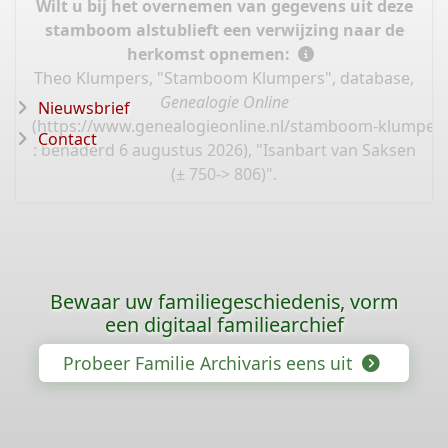
Wilt u bij het overnemen van gegevens uit deze
stamboom alstublieft een verwijzing naar de
herkomst opnemen:
Theo Klumpers, "Stamboom Klumpers", database,
Genealogie Online
Nieuwsbrief
(
https://www.genealogieonline.nl/stamboom-klumpers
Contact
: benaderd 6 augustus 2026), "Isanbart van Saksen
(± 750-> 806)".
Bewaar uw familiegeschiedenis, vorm
een digitaal familiearchief
Probeer Familie Archivaris eens uit