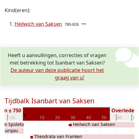
Kind(eren):
Heilwich van Saksen
780-826
Heeft u aanvullingen, correcties of vragen
met betrekking tot Isanbart van Saksen?
De auteur van deze publicatie hoort het
graag van u!
Tijdbalk Isanbart van Saksen
en ± 750
Overleden (
0
-10
10
20
30
40
50
60
70
van Spoleto
Heilwich van Saksen
 Thurgau
Theodrata van Franken