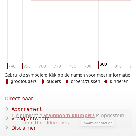
800
0
740
750
760
770
780
790
810
82
Gebruikte symbolen:
Klik op de namen voor meer informatie.
grootouders
ouders
broers/zussen
kinderen
Direct naar ...
Abonnement
De publicatie
Stamboom Klumpers
is opgesteld
Vraag/antwoord
door
Theo Klumpers
.
neem contact op
Disclaimer