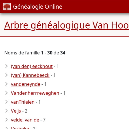
Généalogie Online
Arbre généalogique Van Hoo
Noms de famille
1
-
30
de
34
:
(van den) eeckhout
- 1
(van) Kannebeeck
- 1
vandeneynde
- 1
Vandenherrreweghen
- 1
vanThielen
- 1
Veijs
- 2
velde, van de
- 7
Verbeke
- 2