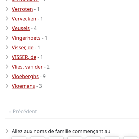
Verroten
- 1
Vervecken
- 1
Veusels
- 4
Vingerhoets
- 1
Visser, de
- 1
VISSER, de
- 1
Vlies, van der
- 2
Vloeberghs
- 9
Vloemans
- 3
Précédent
Allez aux noms de famille commençant au