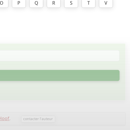
O
P
Q
R
S
T
V
 Hoof
.
contacter l'auteur