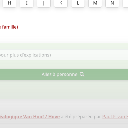
H
I
J
K
L
M
N
 famille)
Allez à personne
éalogique Van Hoof / Hove
a été préparée par
Paul-F. van