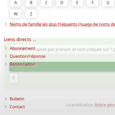
A
B
C
D
E
F
G
W
Z
Noms de famille les plus fréquents (nuage de noms de
Liens directs ...
Abonnement
Question/réponse
Renonciation
?
Bulletin
La publication
Arbre gén
Contact