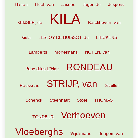
Hanon
Hoof, van
Jacobs
Jager, de
Jespers
KILA
KEIJSER, de
Kerckhoven, van
Kiela
LESLOY DE BUISSOT, du
LIECKENS
Lamberts
Mortelmans
NOTEN, van
RONDEAU
Pehy dites L"Hoir
STRIJP, van
Rousseau
Scaillet
Schenck
Steenhaut
Stoel
THOMAS
Verhoeven
TONDEUR
Vloeberghs
Wijckmans
dongen, van