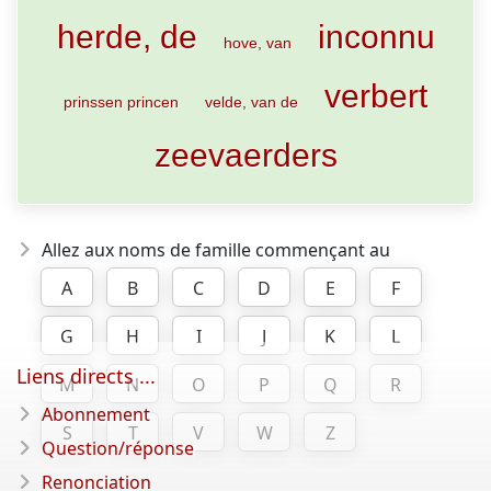
herde, de
inconnu
hove, van
verbert
prinssen princen
velde, van de
zeevaerders
Allez aux noms de famille commençant au
A
B
C
D
E
F
G
H
I
J
K
L
Liens directs ...
M
N
O
P
Q
R
Abonnement
S
T
V
W
Z
Question/réponse
Renonciation