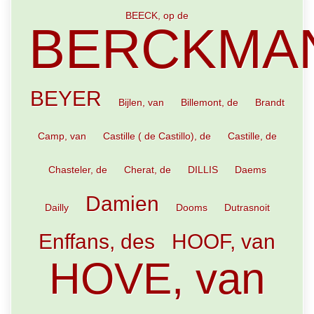
BEECK, op de
BERCKMA
BEYER
Bijlen, van
Billemont, de
Brandt
Camp, van
Castille ( de Castillo), de
Castille, de
Chasteler, de
Cherat, de
DILLIS
Daems
Damien
Dailly
Dooms
Dutrasnoit
Enffans, des
HOOF, van
HOVE, van