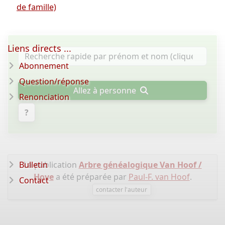
de famille)
Liens directs ...
Abonnement
Question/réponse
Allez à personne
Renonciation
?
Bulletin
La publication
Arbre généalogique Van Hoof /
Hove
a été préparée par
Paul-F. van Hoof
.
Contact
contacter l'auteur