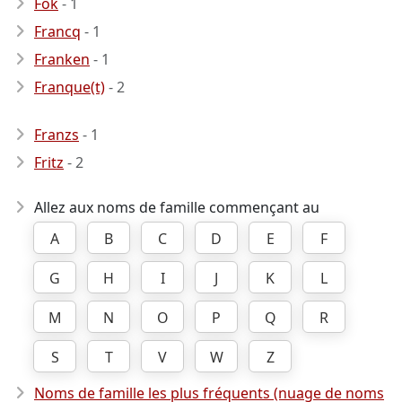
Fok
- 1
Francq
- 1
Franken
- 1
Franque(t)
- 2
Franzs
- 1
Fritz
- 2
Allez aux noms de famille commençant au
A
B
C
D
E
F
G
H
I
J
K
L
M
N
O
P
Q
R
S
T
V
W
Z
Noms de famille les plus fréquents (nuage de noms