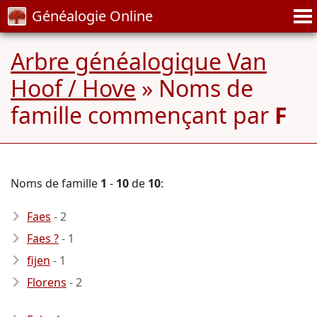
Généalogie Online
Arbre généalogique Van
Hoof / Hove
» Noms de
famille commençant par
F
Noms de famille
1
-
10
de
10
:
Faes
- 2
Faes ?
- 1
fijen
- 1
Florens
- 2