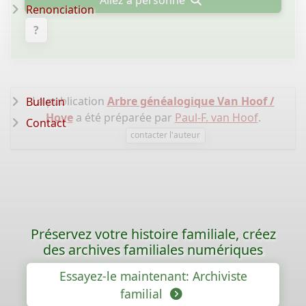
Allez à personne
Renonciation
?
La publication
Arbre généalogique Van Hoof /
Bulletin
Hove
a été préparée par
Paul-F. van Hoof
.
Contact
contacter l'auteur
Préservez votre histoire familiale, créez
des archives familiales numériques
Essayez-le maintenant: Archiviste
familial