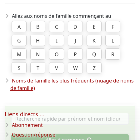
Allez aux noms de famille commençant au
A
B
C
D
E
F
G
H
I
J
K
L
M
N
O
P
Q
R
S
T
V
W
Z
Noms de famille les plus fréquents (nuage de noms
de famille)
Liens directs ...
Abonnement
Question/réponse