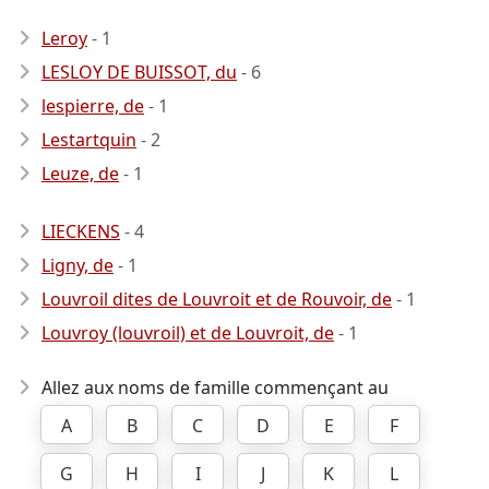
Leroy
- 1
LESLOY DE BUISSOT, du
- 6
lespierre, de
- 1
Lestartquin
- 2
Leuze, de
- 1
LIECKENS
- 4
Ligny, de
- 1
Louvroil dites de Louvroit et de Rouvoir, de
- 1
Louvroy (louvroil) et de Louvroit, de
- 1
Allez aux noms de famille commençant au
A
B
C
D
E
F
G
H
I
J
K
L