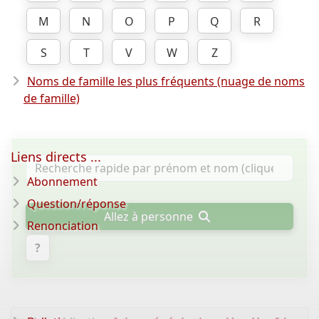
M
N
O
P
Q
R
S
T
V
W
Z
Noms de famille les plus fréquents (nuage de noms
de famille)
Liens directs ...
Abonnement
Question/réponse
Allez à personne
Renonciation
?