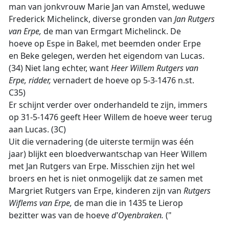
man van jonkvrouw Marie Jan van Amstel, weduwe
Frederick Michelinck, diverse gronden van
Jan Rutgers
van Erpe,
de man van Ermgart Michelinck. De
hoeve op Espe in Bakel, met beemden onder Erpe
en Beke gelegen, werden het eigendom van Lucas.
(34) Niet lang echter, want
Heer Willem Rutgers van
Erpe, ridder,
vernadert de hoeve op 5-3-1476 n.st.
C35)
Er schijnt verder over onderhandeld te zijn, immers
op 31-5-1476 geeft Heer Willem de hoeve weer terug
aan Lucas. (3C)
Uit die vernadering (de uiterste termijn was één
jaar) blijkt een bloedverwantschap van Heer Willem
met Jan Rutgers van Erpe. Misschien zijn het wel
broers en het is niet onmogelijk dat ze samen met
Margriet Rutgers van Erpe, kinderen zijn van
Rutgers
Wiflems van Erpe,
de man die in 1435 te Lierop
bezitter was van de hoeve
d'Oyenbraken.
("