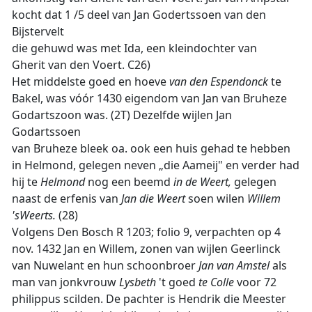
kocht dat 1 /5 deel van Jan Godertssoen van den
Bijstervelt
die gehuwd was met Ida, een kleindochter van
Gherit van den Voert. C26)
Het middelste goed en hoeve
van den Espendonck
te
Bakel, was vóór 1430 eigendom van Jan van Bruheze
Godartszoon was. (2T) Dezelfde wijlen Jan
Godartssoen
van Bruheze bleek oa. ook een huis gehad te hebben
in Helmond, gelegen neven „die Aameij" en verder had
hij te
Helmond
nog een beemd
in de Weert,
gelegen
naast de erfenis van
Jan die Weert
soen wilen
Willem
'sWeerts.
(28)
Volgens Den Bosch R 1203; folio 9, verpachten op 4
nov. 1432 Jan en Willem, zonen van wijlen Geerlinck
van Nuwelant en hun schoonbroer
Jan van Amstel
als
man van jonkvrouw
Lysbeth
't goed
te Colle
voor 72
philippus scilden. De pachter is Hendrik die Meester