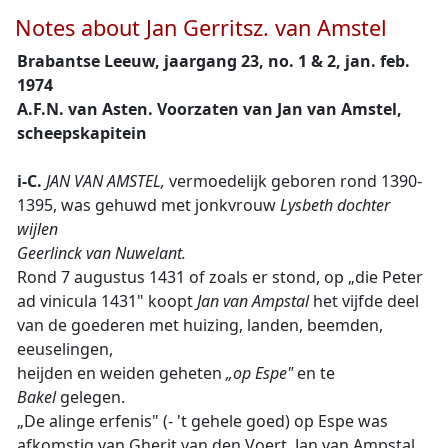
Notes about Jan Gerritsz. van Amstel
Brabantse Leeuw, jaargang 23, no. 1 & 2, jan. feb.
1974
A.F.N. van Asten. Voorzaten van Jan van Amstel,
scheepskapitein
i-C.
JAN VAN AMSTEL,
vermoedelijk geboren rond 1390-
1395, was gehuwd met jonkvrouw
Lysbeth dochter
wijlen
Geerlinck van Nuwelant.
Rond 7 augustus 1431 of zoals er stond, op „die Peter
ad vinicula 1431" koopt
Jan van Ampstal
het vijfde deel
van de goederen met huizing, landen, beemden,
eeuselingen,
heijden en weiden geheten
„op Espe"
en te
Bakel
gelegen.
„De alinge erfenis" (- 't gehele goed) op Espe was
afkomstig van Gherit van den Voert. Jan van Ampstal