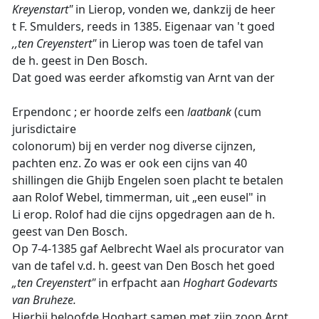
Kreyenstart"
in Lierop, vonden we, dankzij de heer
t F. Smulders, reeds in 1385. Eigenaar van 't goed
,,ten Creyenstert"
in Lierop was toen de tafel van
de h. geest in Den Bosch.
Dat goed was eerder afkomstig van Arnt van der
Erpendonc ; er hoorde zelfs een
laatbank
(cum
jurisdictaire
colonorum) bij en verder nog diverse cijnzen,
pachten enz. Zo was er ook een cijns van 40
shillingen die Ghijb Engelen soen placht te betalen
aan Rolof Webel, timmerman, uit „een eusel" in
Li erop. Rolof had die cijns opgedragen aan de h.
geest van Den Bosch.
Op 7-4-1385 gaf Aelbrecht Wael als procurator van
van de tafel v.d. h. geest van Den Bosch het goed
„ten Creyenstert"
in erfpacht aan
Hoghart Godevarts
van Bruheze.
Hierbij beloofde Hoghart samen met zijn zoon Arnt,