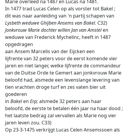
Marie overleed na 1487 en Lucas na 1481.
In 1477 trad Lucas Celen op als vorster tot Bakel ;
dit was naar aanleiding van 'n partij schapen van
Lysbeth weduwe Ghijben Ansems van Bakel.
C32)
Jonkvrouw Marie dochter willen Jan van Amstel
en
weduwe van Frederick Mychelinc, heeft in 1487
opgedragen
aan Ansem Marcelis van der Eijcken een
lijfrente van 32 peters voor de eerst komende vier
jaren en niet langer, welke lijfrente de commandeur
van de Duitse Orde te Gemert aan jonkvrouw Marie
beloofd had, alsmede een levenslange levering van
tien vrachten droge turf en zes vaten bier uit
goederen
in
Bakel
en
Erp;
alsmede 32 peters aan haar
beloofd, de eerste te betalen één jaar na haar dood ;
het laatste bedrag zal vervallen als Marie nog vier
jaren leven zou. C33)
Op 23-3-1475 verkrijgt Lucas Celen Ansemssoen als