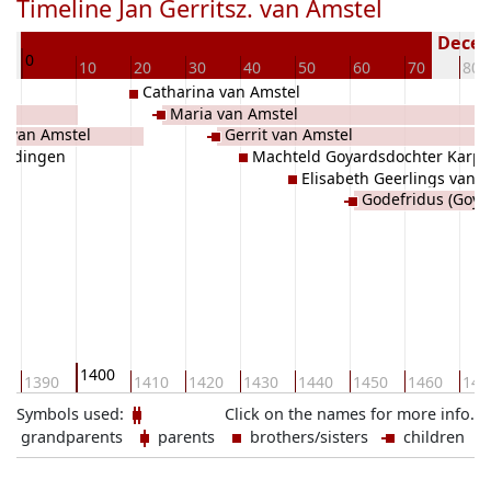
Timeline Jan Gerritsz. van Amstel
390
Deceas
0
10
20
30
40
50
60
70
80
Catharina van Amstel
Maria van Amstel
d) van Amstel
Gerrit van Amstel
Redingen
Machteld Goyardsdochter Karpe
Elisabeth Geerlings van 
Godefridus (Goya
Amstel
1400
0
1390
1410
1420
1430
1440
1450
1460
147
Symbols used:
Click on the names for more info.
grandparents
parents
brothers/sisters
children