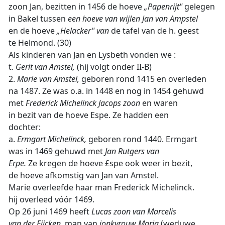
zoon Jan, bezitten in 1456 de hoeve
„Papenrijt"
gelegen
in Bakel tussen
een hoeve van wijlen Jan van Ampstel
en de hoeve
„Helacker" van
de tafel van de h. geest
te Helmond. (30)
Als kinderen van Jan en Lysbeth vonden we :
t.
Gerit van Amstel,
(hij volgt onder II-B)
2.
Marie van Amstel,
geboren rond 1415 en overleden
na 1487. Ze was o.a. in 1448 en nog in 1454 gehuwd
met
Frederick Michelinck Jacops zoon
en waren
in bezit van de hoeve Espe. Ze hadden een
dochter:
a.
Ermgart Michelinck,
geboren rond 1440. Ermgart
was in 1469 gehuwd met
Jan Rutgers van
Erpe.
Ze kregen de hoeve £spe ook weer in bezit,
de hoeve afkomstig van Jan van Amstel.
Marie overleefde haar man Frederick Michelinck.
hij overleed vóór 1469.
Op 26 juni 1469 heeft
Lucas zoon van Marcelis
van der Eijcken,
man van
jonkvrouw Maria
(weduwe