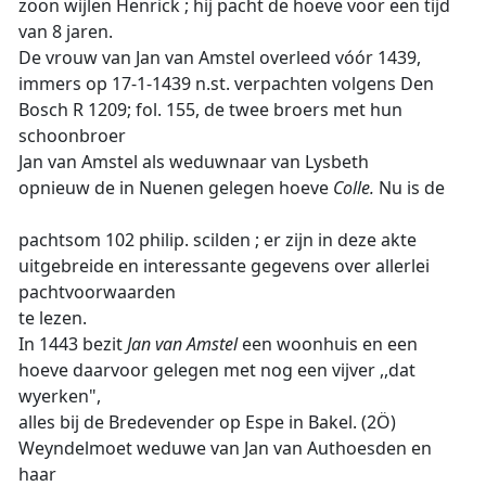
zoon wijlen Henrick ; hij pacht de hoeve voor een tijd
van 8 jaren.
De vrouw van Jan van Amstel overleed vóór 1439,
immers op 17-1-1439 n.st. verpachten volgens Den
Bosch R 1209; fol. 155, de twee broers met hun
schoonbroer
Jan van Amstel als weduwnaar van Lysbeth
opnieuw de in Nuenen gelegen hoeve
Colle.
Nu is de
pachtsom 102 philip. scilden ; er zijn in deze akte
uitgebreide en interessante gegevens over allerlei
pachtvoorwaarden
te lezen.
In 1443 bezit
Jan van Amstel
een woonhuis en een
hoeve daarvoor gelegen met nog een vijver ,,dat
wyerken",
alles bij de Bredevender op Espe in Bakel. (2Ö)
Weyndelmoet weduwe van Jan van Authoesden en
haar