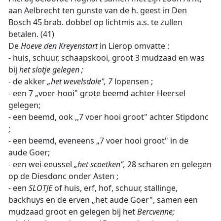
aan Aelbrecht ten gunste van de h. geest in Den
Bosch 45 brab. dobbel op lichtmis a.s. te zullen
betalen. (41)
De
Hoeve den Kreyenstart
in Lierop omvatte :
- huis, schuur, schaapskooi, groot 3 mudzaad en was
bij
het slotje gelegen ;
-
de akker
„het wevelsdale", 7
lopensen ;
- een 7 „voer-hooi" grote beemd achter Heersel
gelegen;
- een beemd, ook ,,7 voer hooi groot" achter Stipdonc
;
- een beemd, eveneens „7 voer hooi groot" in de
aude Goer;
- een wei-eeussel
„het scoetken",
28 scharen en gelegen
op de Diesdonc onder Asten ;
- een
SLOTJE
of huis, erf, hof, schuur, stallinge,
backhuys en de erven „het aude Goer", samen een
mudzaad groot en gelegen bij het
Bercvenne;