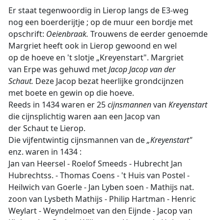
Er staat tegenwoordig in Lierop langs de E3-weg
nog een boerderijtje ; op de muur een bordje met
opschrift:
Oeienbraak.
Trouwens de eerder genoemde
Margriet heeft ook in Lierop gewoond en wel
op de hoeve en 't slotje „Kreyenstart". Margriet
van Erpe was gehuwd met
Jacop Jacop van der
Schaut.
Deze Jacop bezat heerlijke grondcijnzen
met boete en gewin op die hoeve.
Reeds in 1434 waren er 25
cijnsmannen
van
Kreyenstart
die cijnsplichtig waren aan een Jacop van
der Schaut te Lierop.
Die vijfentwintig cijnsmannen van de
„Kreyenstart"
enz. waren in 1434 :
Jan van Heersel - Roelof Smeeds - Hubrecht Jan
Hubrechtss. - Thomas Coens - 't Huis van Postel -
Heilwich van Goerle - Jan Lyben soen - Mathijs nat.
zoon van Lysbeth Mathijs - Philip Hartman - Henric
Weylart - Weyndelmoet van den Eijnde - Jacop van