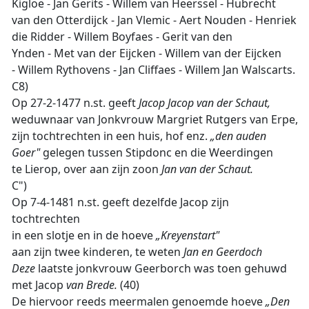
Kigloe - Jan Gerits - Willem van Heerssel - Hubrecht
van den Otterdijck - Jan Vlemic - Aert Nouden - Henriek
die Ridder - Willem Boyfaes - Gerit van den
Ynden - Met van der Eijcken - Willem van der Eijcken
- Willem Rythovens - Jan Cliffaes - Willem Jan Walscarts.
C8)
Op 27-2-1477 n.st. geeft
Jacop Jacop van der Schaut,
weduwnaar van Jonkvrouw Margriet Rutgers van Erpe,
zijn tochtrechten in een huis, hof enz.
„den auden
Goer"
gelegen tussen Stipdonc en die Weerdingen
te Lierop, over aan zijn zoon
Jan van der Schaut.
C")
Op 7-4-1481 n.st. geeft dezelfde Jacop zijn
tochtrechten
in een slotje en in de hoeve
„Kreyenstart"
aan zijn twee kinderen, te weten
Jan en Geerdoch
Deze
laatste jonkvrouw Geerborch was toen gehuwd
met Jacop
van Brede.
(40)
De hiervoor reeds meermalen genoemde hoeve
„Den