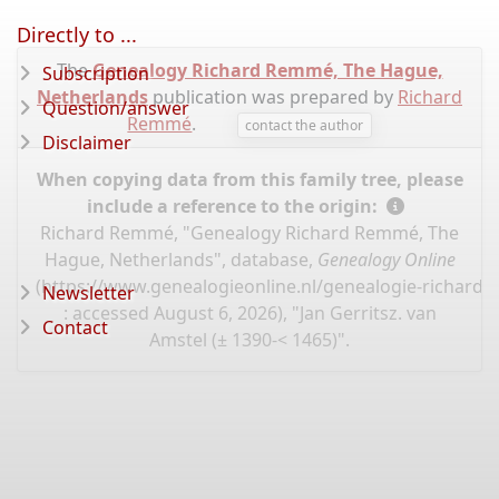
Directly to ...
The
Genealogy Richard Remmé, The Hague,
Subscription
Netherlands
publication was prepared by
Richard
Question/answer
Remmé
.
contact the author
Disclaimer
When copying data from this family tree, please
include a reference to the origin:
Richard Remmé, "Genealogy Richard Remmé, The
Hague, Netherlands", database,
Genealogy Online
(
https://www.genealogieonline.nl/genealogie-richard
Newsletter
: accessed August 6, 2026), "Jan Gerritsz. van
Contact
Amstel (± 1390-< 1465)".