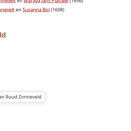
nnevelt
en
Maraya Jans Platteel
(1656)
nnevelt
en
Susanna Bol
(1608)
ld
 van Ruud Zonneveld