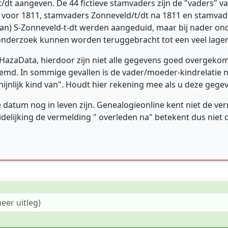
/dt aangeven. De 44 fictieve stamvaders zijn de "vaders" v
voor 1811, stamvaders Zonneveld/t/dt na 1811 en stamvad
n) S-Zonneveld-t-dt werden aangeduid, maar bij nader on
 onderzoek kunnen worden teruggebracht tot een veel lager
 HazaData, hierdoor zijn niet alle gegevens goed overgekom
md. In sommige gevallen is de vader/moeder-kindrelatie nie
ijnlijk kind van". Houdt hier rekening mee als u deze geg
 datum nog in leven zijn. Genealogieonline kent niet de ver
delijking de vermelding " overleden na" betekent dus niet 