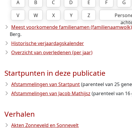
A
B
C
D
E
F
G
V
W
X
Y
Z
Person
acht
Meest voorkomende familienamen (familienaamwolk)
Berg.
Historische verjaardagskalender
Overzicht van overledenen (per jaar)
Startpunten in deze publicatie
Afstammelingen van Startpunt
(parenteel van 25 gene
Afstammelingen van Jacob Mathijsz
(parenteel van 16 
Verhalen
Akten Zonneveld en Sonnevelt