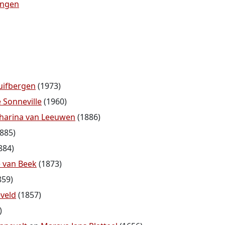
tingen
uifbergen
(1973)
 Sonneville
(1960)
harina van Leeuwen
(1886)
885)
884)
e van Beek
(1873)
859)
eveld
(1857)
)