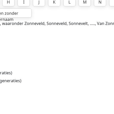
H
I
J
K
L
M
N
en zonder
ernaam
, waaronder Zonneveld, Sonneveld, Sonnevelt, ....., Van Zo
raties)
generaties)