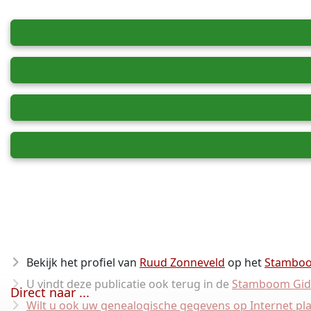
Bekijk het profiel van
Ruud Zonneveld
op het
Stambo
U vindt deze publicatie ook terug in de
Stamboom Gid
Direct naar ...
Wilt u ook uw genealogische gegevens op Internet pl