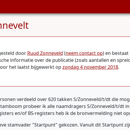
nevelt
gesteld door
Ruud Zonneveld
(
neem contact op
) en bestaa
ische informatie over de publicatie (zoals aantallen en spr
voor het laatst bijgewerkt op
zondag 4 november 2018
.
nen verdeeld over 620 takken S/Zonneveld/t/dt die mogeli
e stamboom probeer ik alle naamdragers S/Zonneveld/t/dt in 
gisters en/of BS-registers heb ik de bronvermelding niet 
e stamvader "Startpunt" gekozen. Vanuit dit Startpunt zijn