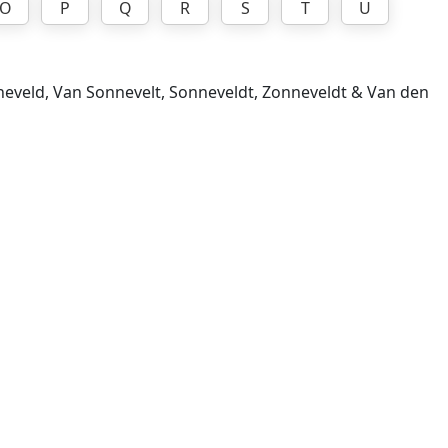
O
P
Q
R
S
T
U
nneveld, Van Sonnevelt, Sonneveldt, Zonneveldt & Van den