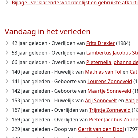
Bijlage - verklarende woordenlijst en gebruikte afkor
Vandaag in het verleden
42 jaar geleden - Overlijden van
Frits Drexler
(1984)
53 jaar geleden - Overlijden van
Lambertus Jacobus St
66 jaar geleden - Overlijden van
Pieternella Johanna de
140 jaar geleden - Huwelijk van
Mathias van Tol
en
Cat
141 jaar geleden - Geboorte van
Lourens Zonneveld
(1
142 jaar geleden - Geboorte van
Maartje Sonneveld
(1
153 jaar geleden - Huwelijk van
Arij Sonnevelt
en
Aaltj
167 jaar geleden - Overlijden van
Trijntje Zonneveld
(1
169 jaar geleden - Overlijden van
Pieter Jacobus Zonn
229 jaar geleden - Doop van
Gerrit van den Dool
(1797