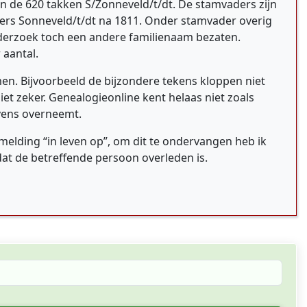
an de 620 takken S/Zonneveld/t/dt. De stamvaders zijn
ers Sonneveld/t/dt na 1811. Onder stamvader overig
derzoek toch een andere familienaam bezaten.
 aantal.
en. Bijvoorbeeld de bijzondere tekens kloppen niet
t zeker. Genealogieonline kent helaas niet zoals
evens overneemt.
melding “in leven op”, om dit te ondervangen heb ik
dat de betreffende persoon overleden is.