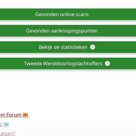
Gevonden online scans
Gevonden aanknopingspunten
Bekijk de statistieken
Tweede Wereldoorlogslachtoffers
om Forum
s
aatsen?