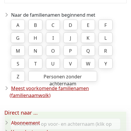
Naar de familienamen beginnend met
A
B
C
D
E
F
G
H
I
J
K
L
M
N
O
P
Q
R
S
T
U
V
W
Y
Z
Personen zonder
achternaam
Meest voorkomende familienamen
(familienaamwolk)
Direct naar ...
Abonnement