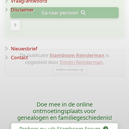
Vraag/antwoord
Disclaimer
Ga naar persoon
?
Nieuwsbrief
De publicatie
Stamboom Reinderman
is
Contact
opgesteld door
Dimitri Reinderman
.
neem contact op
Doe mee in de online
ontmoetingsplaats voor
genealogen en familiegeschiedenis!
Probeer nu uit: Stamboom Forum