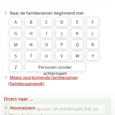
Naar de familienamen beginnend met
A
B
C
D
E
F
G
H
I
J
K
L
M
N
O
P
Q
R
S
T
U
V
W
Y
Z
Personen zonder
achternaam
Meest voorkomende familienamen
(familienaamwolk)
Direct naar ...
Abonnement