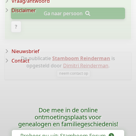
Vraag/antwoord
Disclaimer
Ga naar persoon
?
Nieuwsbrief
De publicatie
Stamboom Reinderman
is
Contact
opgesteld door
Dimitri Reinderman
.
neem contact op
Doe mee in de online
ontmoetingsplaats voor
genealogen en familiegeschiedenis!
Probeer nu uit: Stamboom Forum