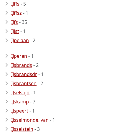
IJffs
- 5
IJffsz
- 1
IJfs
- 35
IJlst
- 1
IJpelaan
- 2
IJperen
- 1
IJsbrands
- 2
IJsbrandsdr
- 1
Ijsbrantsen
- 2
IJselstijn
- 1
IJskamp
- 7
IJspeert
- 1
IJsselmonde, van
- 1
IJsselstein
- 3