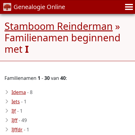
Genealogie Online
Stamboom Reinderman
»
Familienamen beginnend
met
I
Familienamen
1
-
30
van
40
:
Idema
- 8
Iets
- 1
IJf
- 1
IJff
- 49
IJffdr
- 1