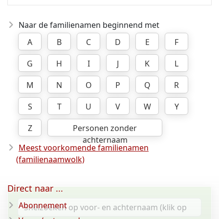
Naar de familienamen beginnend met
A
B
C
D
E
F
G
H
I
J
K
L
M
N
O
P
Q
R
S
T
U
V
W
Y
Z
Personen zonder
achternaam
Meest voorkomende familienamen
(familienaamwolk)
Direct naar ...
Abonnement