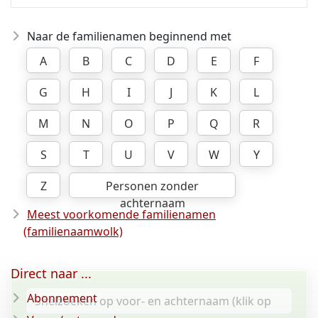
Naar de familienamen beginnend met
A
B
C
D
E
F
G
H
I
J
K
L
M
N
O
P
Q
R
S
T
U
V
W
Y
Z
Personen zonder
achternaam
Meest voorkomende familienamen
(familienaamwolk)
Direct naar ...
Abonnement