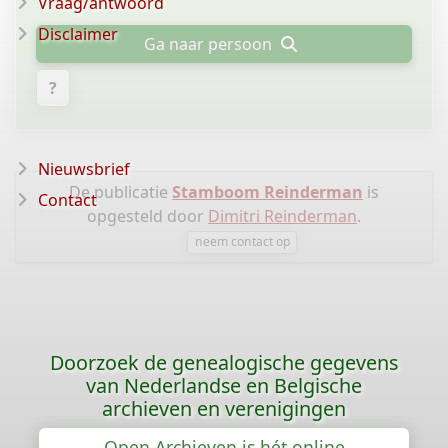
Vraag/antwoord
Disclaimer
Ga naar persoon
?
Nieuwsbrief
De publicatie
Stamboom Reinderman
is
Contact
opgesteld door
Dimitri Reinderman
.
neem contact op
Doorzoek de genealogische gegevens
van Nederlandse en Belgische
archieven en verenigingen
Open Archieven is hét online