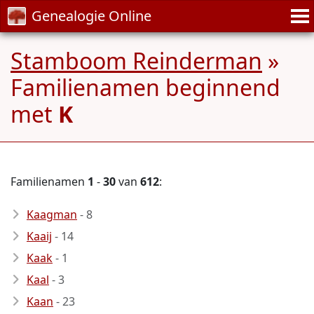
Genealogie Online
Stamboom Reinderman
»
Familienamen beginnend
met
K
Familienamen
1
-
30
van
612
:
Kaagman
- 8
Kaaij
- 14
Kaak
- 1
Kaal
- 3
Kaan
- 23