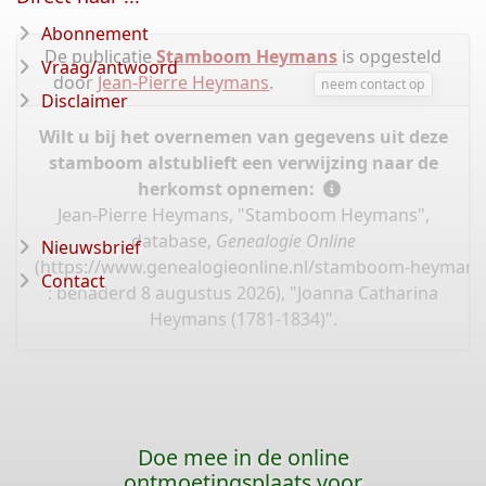
Abonnement
De publicatie
Stamboom Heymans
is opgesteld
Vraag/antwoord
door
Jean-Pierre Heymans
.
neem contact op
Disclaimer
Wilt u bij het overnemen van gegevens uit deze
stamboom alstublieft een verwijzing naar de
herkomst opnemen:
Jean-Pierre Heymans, "Stamboom Heymans",
database,
Genealogie Online
Nieuwsbrief
(
https://www.genealogieonline.nl/stamboom-heymans
Contact
: benaderd 8 augustus 2026), "Joanna Catharina
Heymans (1781-1834)".
Doe mee in de online
ontmoetingsplaats voor