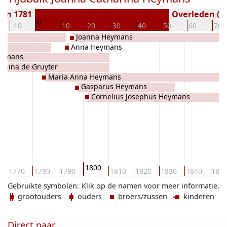
ren 1781
Overleden ( j
0
-10
10
20
30
40
50
60
70
Joanna Heymans
Anna Heymans
eymans
Josina de Gruyter
Maria Anna Heymans
Gasparus Heymans
Cornelius Josephus Heymans
1800
1770
1780
1790
1810
1820
1830
1840
185
Gebruikte symbolen:
Klik op de namen voor meer informatie.
grootouders
ouders
broers/zussen
kinderen
Direct naar ...