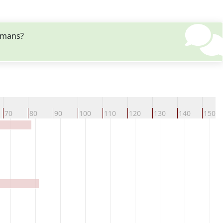
eymans?
70
80
90
100
110
120
130
140
150