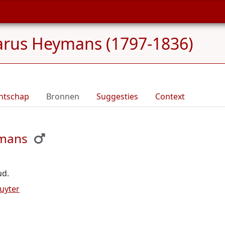
rus Heymans (1797-1836)
ntschap
Bronnen
Suggesties
Context
ymans
ud.
ruyter