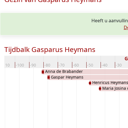
Heeft u aanvulli
D
Tijdbalk Gasparus Heymans
G
-110
-100
-90
-80
-70
-60
-50
-40
-30
Anna de Brabander
Gaspar Heymans
Henricus Heyman
Maria Josina 