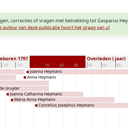
ngen, correcties of vragen met betrekking tot Gasparus H
e auteur van deze publicatie hoort het graag van u!
eboren 1797
Overleden ( jaar)
0
-20
-10
10
20
30
40
50
60
Joanna Heymans
Anna Heymans
s
de Gruyter
Joanna Catharina Heymans
Maria Anna Heymans
Cornelius Josephus Heymans