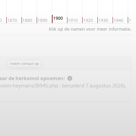
1900
0
1870
1880
1890
1910
1920
1930
1940
195
Klik op de namen voor meer informatie.
neem contact op
 naar de herkomst opnemen:
mboom-heymans/I6945.php
: benaderd 7 augustus 2026),