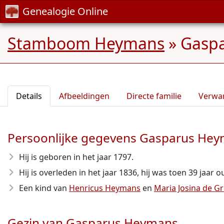
Genealogie Online
Stamboom Heymans
»
Gaspa
Details
Afbeeldingen
Directe familie
Verwa
Persoonlijke gegevens Gasparus He
Hij is geboren in het jaar 1797
.
Hij is overleden in het jaar 1836
, hij was toen 39 jaar o
Een kind van
Henricus Heymans
en
Maria Josina de G
Gezin van Gasparus Heymans