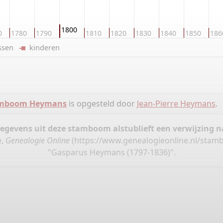
1800
0
1780
1790
1810
1820
1830
1840
1850
186
ussen
kinderen
mboom Heymans
is opgesteld door
Jean-Pierre Heymans
.
gegevens uit deze stamboom alstublieft een verwijzing
e,
Genealogie Online
(
https://www.genealogieonline.nl/sta
"Gasparus Heymans (1797-1836)".