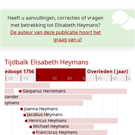
Heeft u aanvullingen, correcties of vragen
met betrekking tot Elisabeth Heymans?
De auteur van deze publicatie hoort het
graag van u!
Tijdbalk Elisabeth Heymans
Gedoopt 1756
Overleden ( jaar)
0
-20
-10
10
20
30
40
50
60
Gasparus Herremans
rabander
 Heymans
Joanna Heymans
Jacobus Heymans
Henricus Heymans
Michael Heymans
Franciscus Heymans