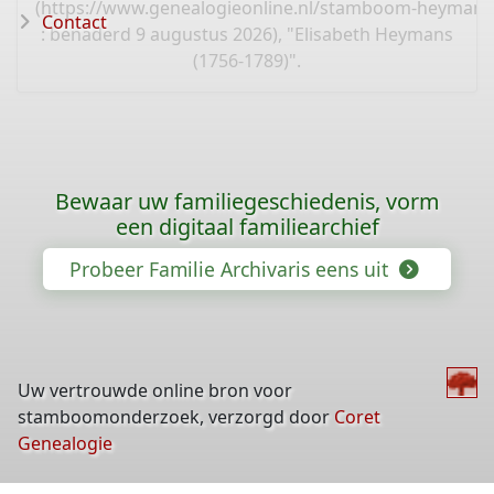
(
https://www.genealogieonline.nl/stamboom-heymans
Contact
: benaderd 9 augustus 2026), "Elisabeth Heymans
(1756-1789)".
Bewaar uw familiegeschiedenis, vorm
een digitaal familiearchief
Probeer Familie Archivaris eens uit
Uw vertrouwde online bron voor
stamboomonderzoek, verzorgd door
Coret
Genealogie