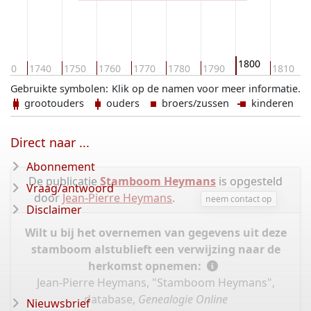
1800
730
1740
1750
1760
1770
1780
1790
1810
Gebruikte symbolen:
Klik op de namen voor meer informatie.
grootouders
ouders
broers/zussen
kinderen
Direct naar ...
Abonnement
De publicatie
Stamboom Heymans
is opgesteld
Vraag/antwoord
door
Jean-Pierre Heymans
.
neem contact op
Disclaimer
Wilt u bij het overnemen van gegevens uit deze
stamboom alstublieft een verwijzing naar de
herkomst opnemen:
Jean-Pierre Heymans, "Stamboom Heymans",
database,
Genealogie Online
Nieuwsbrief