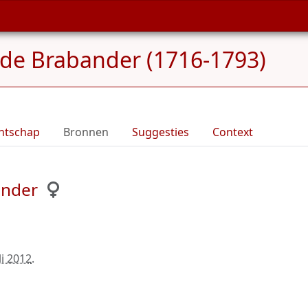
de Brabander (1716-1793)
ntschap
Bronnen
Suggesties
Context
ander
li 2012
.