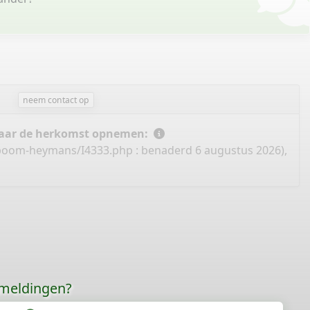
neem contact op
 naar de herkomst opnemen:
mboom-heymans/I4333.php
: benaderd 6 augustus 2026),
rmeldingen?