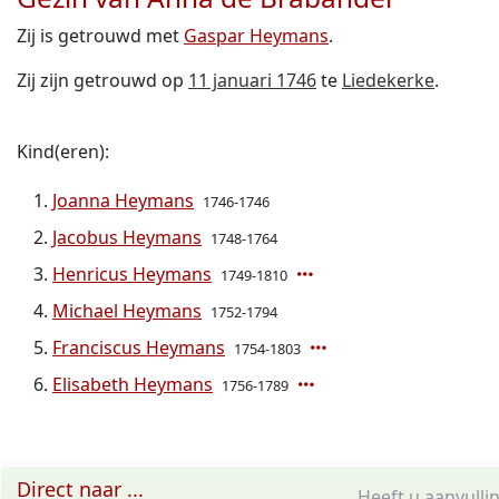
Zij is getrouwd met
Gaspar Heymans
.
Zij zijn getrouwd op
11 januari 1746
te
Liedekerke
.
Kind(eren):
Joanna Heymans
1746-1746
Jacobus Heymans
1748-1764
Henricus Heymans
1749-1810
Michael Heymans
1752-1794
Franciscus Heymans
1754-1803
Elisabeth Heymans
1756-1789
Direct naar ...
Heeft u aanvulli