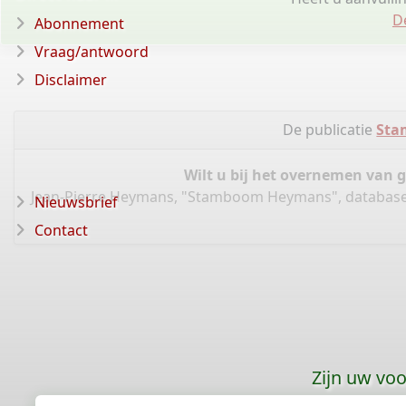
D
Abonnement
Vraag/antwoord
Disclaimer
De publicatie
Sta
Wilt u bij het overnemen van 
Jean-Pierre Heymans, "Stamboom Heymans", databas
Nieuwsbrief
Contact
Zijn uw vo