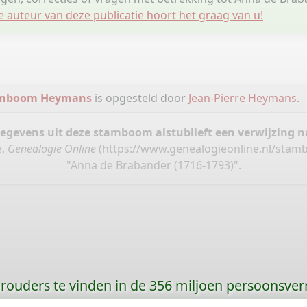
e auteur van deze publicatie hoort het graag van u!
mboom Heymans
is opgesteld door
Jean-Pierre Heymans
.
gegevens uit deze stamboom alstublieft een verwijzing
e,
Genealogie Online
(
https://www.genealogieonline.nl/sta
"Anna de Brabander (1716-1793)".
orouders te vinden in de 356 miljoen persoonsve