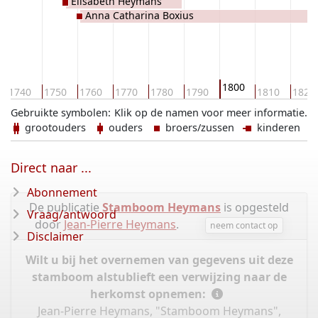
Elisabeth Heymans
Anna Catharina Boxius
1800
1740
1750
1760
1770
1780
1790
1810
1820
Gebruikte symbolen:
Klik op de namen voor meer informatie.
grootouders
ouders
broers/zussen
kinderen
Direct naar ...
Abonnement
De publicatie
Stamboom Heymans
is opgesteld
Vraag/antwoord
door
Jean-Pierre Heymans
.
neem contact op
Disclaimer
Wilt u bij het overnemen van gegevens uit deze
stamboom alstublieft een verwijzing naar de
herkomst opnemen:
Jean-Pierre Heymans, "Stamboom Heymans",