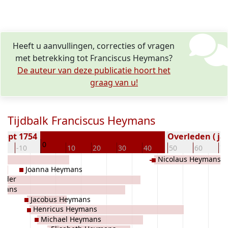
Heeft u aanvullingen, correcties of vragen
met betrekking tot Franciscus Heymans?
De auteur van deze publicatie hoort het
graag van u!
Tijdbalk Franciscus Heymans
oopt 1754
Overleden ( jaa
0
0
-10
10
20
30
40
50
60
70
Nicolaus Heymans
Joanna Heymans
ander
ymans
Jacobus Heymans
Henricus Heymans
Michael Heymans