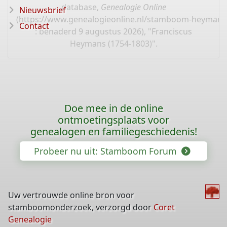
database,
Genealogie Online
Nieuwsbrief
(
https://www.genealogieonline.nl/stamboom-heymans
Contact
: benaderd 9 augustus 2026), "Franciscus
Heymans (1754-1803)".
Doe mee in de online
ontmoetingsplaats voor
genealogen en familiegeschiedenis!
Probeer nu uit: Stamboom Forum
Uw vertrouwde online bron voor
stamboomonderzoek, verzorgd door
Coret
Genealogie