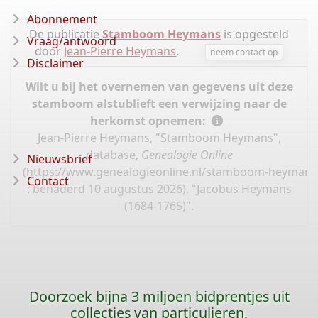
Abonnement
De publicatie
Stamboom Heymans
is opgesteld
Vraag/antwoord
door
Jean-Pierre Heymans
.
neem contact op
Disclaimer
Wilt u bij het overnemen van gegevens uit deze
stamboom alstublieft een verwijzing naar de
herkomst opnemen:
Jean-Pierre Heymans, "Stamboom Heymans",
database,
Genealogie Online
Nieuwsbrief
(
https://www.genealogieonline.nl/stamboom-heymans
Contact
: benaderd 10 augustus 2026), "Jacobus Heymans
(1684-1765)".
Doorzoek bijna 3 miljoen bidprentjes uit
collecties van particulieren,