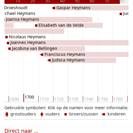
10
20
30
40
50
60
70
80
a Droeshoudt
Gaspar Heymans
Michael Heymans
Judo
Joanna Heymans
Elisabeth van de Velde
t
Nicolaus Heymans
Joannes Heymans
Jacobina van Bellingen
Franciscus Heymans
Judoca Heymans
1700
80
1690
1710
1720
1730
1740
1750
1760
17
Gebruikte symbolen:
Klik op de namen voor meer informatie.
grootouders
ouders
broers/zussen
kinderen
Direct naar ...