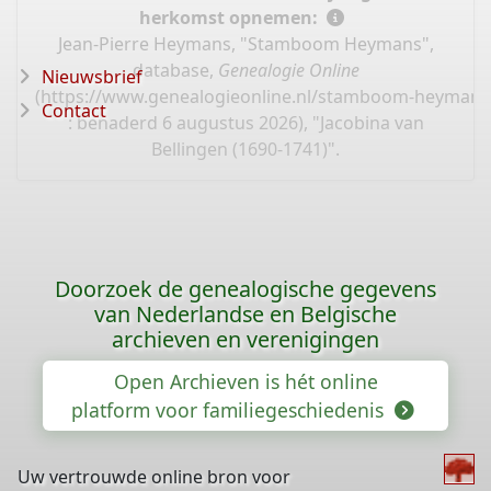
herkomst opnemen:
Jean-Pierre Heymans, "Stamboom Heymans",
database,
Genealogie Online
Nieuwsbrief
(
https://www.genealogieonline.nl/stamboom-heymans
Contact
: benaderd 6 augustus 2026), "Jacobina van
Bellingen (1690-1741)".
Doorzoek de genealogische gegevens
van Nederlandse en Belgische
archieven en verenigingen
Open Archieven is hét online
platform voor familiegeschiedenis
Uw vertrouwde online bron voor