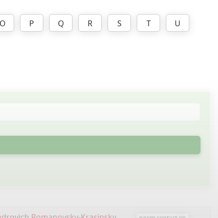
O
P
Q
R
S
T
U
ndrovich Romanovsky-Krasinsky
.
neem contact op