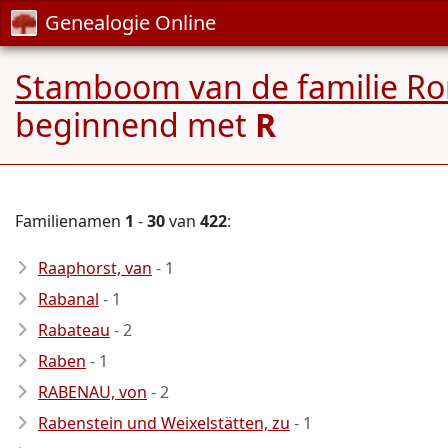
Genealogie Online
Stamboom van de familie Ro
beginnend met
R
Familienamen
1
-
30
van
422
:
Raaphorst, van
- 1
Rabanal
- 1
Rabateau
- 2
Raben
- 1
RABENAU, von
- 2
Rabenstein und Weixelstätten, zu
- 1