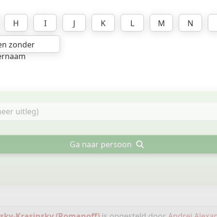
H
I
J
K
L
M
N
en zonder
ernaam
Ga naar persoon
sky-Krasinsky (Romanoff)
is opgesteld door
Andrei Alexa