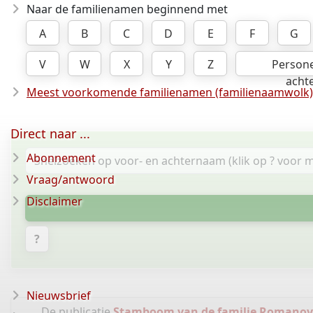
Naar de familienamen beginnend met
A
B
C
D
E
F
G
V
W
X
Y
Z
Person
acht
Meest voorkomende familienamen (familienaamwolk)
Direct naar ...
Abonnement
Vraag/antwoord
Disclaimer
?
Nieuwsbrief
De publicatie
Stamboom van de familie Romanov