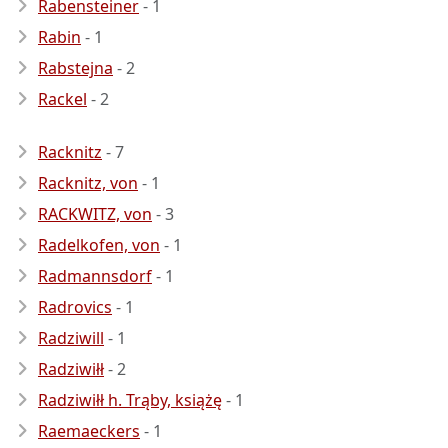
Rabensteiner
- 1
Rabin
- 1
Rabstejna
- 2
Rackel
- 2
Racknitz
- 7
Racknitz, von
- 1
RACKWITZ, von
- 3
Radelkofen, von
- 1
Radmannsdorf
- 1
Radrovics
- 1
Radziwill
- 1
Radziwiłł
- 2
Radziwiłł h. Trąby, książę
- 1
Raemaeckers
- 1