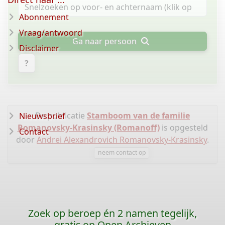
Abonnement
Vraag/antwoord
Ga naar persoon
Disclaimer
?
De publicatie
Stamboom van de familie
Nieuwsbrief
Romanovsky-Krasinsky (Romanoff)
is opgesteld
Contact
door
Andrei Alexandrovich Romanovsky-Krasinsky
.
neem contact op
Zoek op beroep én 2 namen tegelijk,
gratis op Open Archieven