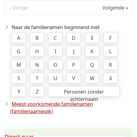
Vorige
Volgende
Naar de familienamen beginnend met
A
B
C
D
E
F
G
H
I
J
K
L
M
N
O
P
Q
R
S
T
U
V
W
X
Y
Z
Personen zonder
achternaam
Meest voorkomende familienamen
(familienaamwolk)
Direct naar ...