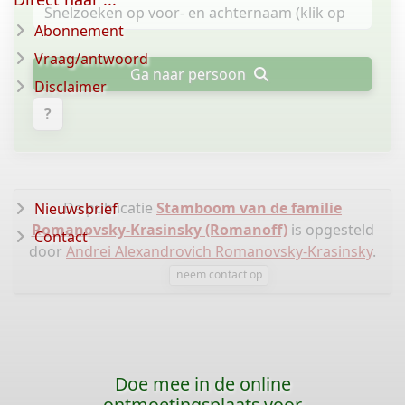
Abonnement
Vraag/antwoord
Ga naar persoon
Disclaimer
?
De publicatie
Stamboom van de familie
Nieuwsbrief
Romanovsky-Krasinsky (Romanoff)
is opgesteld
Contact
door
Andrei Alexandrovich Romanovsky-Krasinsky
.
neem contact op
Doe mee in de online
ontmoetingsplaats voor