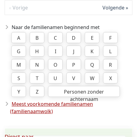
Vorige
Volgende
Naar de familienamen beginnend met
A
B
C
D
E
F
G
H
I
J
K
L
M
N
O
P
Q
R
S
T
U
V
W
X
Y
Z
Personen zonder
achternaam
Meest voorkomende familienamen
(familienaamwolk)
Direct naar ...