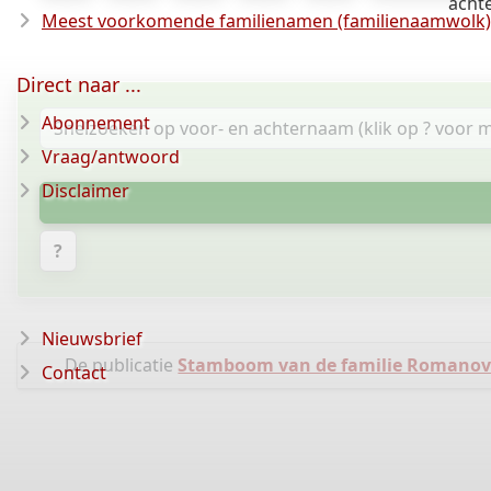
acht
Meest voorkomende familienamen (familienaamwolk)
Direct naar ...
Abonnement
Vraag/antwoord
Disclaimer
?
Nieuwsbrief
De publicatie
Stamboom van de familie Romanov
Contact