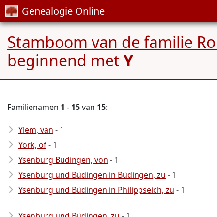
Genealogie Online
Stamboom van de familie Ro
beginnend met
Y
Familienamen
1
-
15
van
15
:
Ylem, van
- 1
York, of
- 1
Ysenburg Budingen, von
- 1
Ysenburg und Büdingen in Büdingen, zu
- 1
Ysenburg und Büdingen in Philippseich, zu
- 1
Ysenburg und Büdingen, zu
- 1