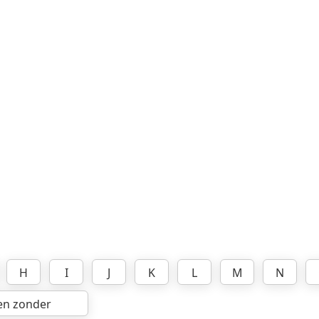
H
I
J
K
L
M
N
en zonder