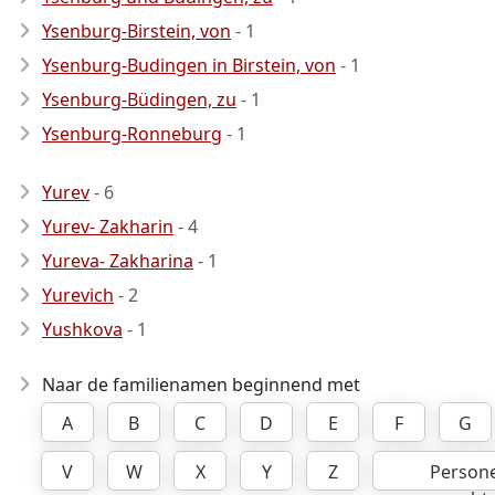
Ysenburg-Birstein, von
- 1
Ysenburg-Budingen in Birstein, von
- 1
Ysenburg-Büdingen, zu
- 1
Ysenburg-Ronneburg
- 1
Yurev
- 6
Yurev- Zakharin
- 4
Yureva- Zakharina
- 1
Yurevich
- 2
Yushkova
- 1
Naar de familienamen beginnend met
A
B
C
D
E
F
G
V
W
X
Y
Z
Person