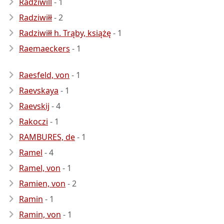
Radziwill
- 1
Radziwiłł
- 2
Radziwiłł h. Trąby, książę
- 1
Raemaeckers
- 1
Raesfeld, von
- 1
Raevskaya
- 1
Raevskij
- 4
Rakoczi
- 1
RAMBURES, de
- 1
Ramel
- 4
Ramel, von
- 1
Ramien, von
- 2
Ramin
- 1
Ramin, von
- 1