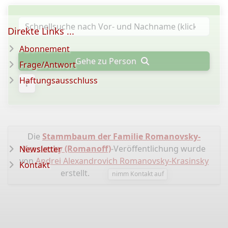
Direkte Links ...
Abonnement
Gehe zu Person
Frage/Antwort
Haftungsausschluss
?
Die
Stammbaum der Familie Romanovsky-
Krasinsky (Romanoff)
-Veröffentlichung wurde
Newsletter
von
Andrei Alexandrovich Romanovsky-Krasinsky
Kontakt
erstellt.
nimm Kontakt auf