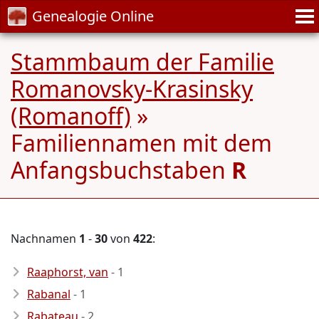
Genealogie Online
Stammbaum der Familie
Romanovsky-Krasinsky
(Romanoff)
»
Familiennamen mit dem
Anfangsbuchstaben
R
Nachnamen
1
-
30
von
422
:
Raaphorst, van
- 1
Rabanal
- 1
Rabateau
- 2