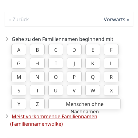
Zurück
Vorwärts
Gehe zu den Familiennamen beginnend mit
A
B
C
D
E
F
G
H
I
J
K
L
M
N
O
P
Q
R
S
T
U
V
W
X
Y
Z
Menschen ohne
Nachnamen
Meist vorkommende Familiennamen
(Familiennamenwolke)