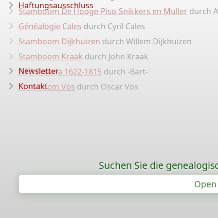
Haftungsausschluss
Stamboom De Hooge-Piso-Snikkers en Muller
durch A
Généalogie Cales
durch Cyril Cales
Stamboom Dijkhuizen
durch Willem Dijkhuizen
Stamboom Kraak
durch John Kraak
Newsletter
DTB Batavia 1622-1815
durch -Bart-
Kontakt
Stamboom Vos
durch Oscar Vos
Suchen Sie die genealogis
Open 