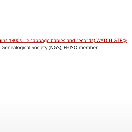
origins 1800s- re cabbage babies and records) WATCH GTR@
l Genealogical Society (NGS), FHISO member