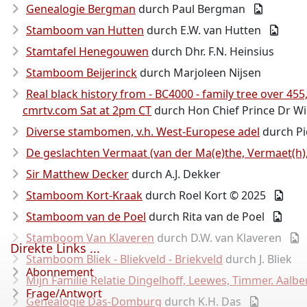
Genealogie Bergman
durch Paul Bergman
Stamboom van Hutten
durch E.W. van Hutten
Stamtafel Henegouwen
durch Dhr. F.N. Heinsius
Stamboom Beijerinck
durch Marjoleen Nijsen
Real black history from - BC4000 - family tree over 
cmrtv.com Sat at 2pm CT
durch Hon Chief Prince Dr Wi
Diverse stambomen, v.h. West-Europese adel
durch P
De geslachten Vermaat (van der Ma(e)the, Vermaet(h
Sir Matthew Decker
durch A.J. Dekker
Stamboom Kort-Kraak
durch Roel Kort © 2025
Stamboom van de Poel
durch Rita van de Poel
Stamboom Van Klaveren
durch D.W. van Klaveren
Direkte Links ...
Stamboom Bliek - Bliekveld - Briekveld
durch J. Bliek
Abonnement
Mijn Familie Relatie Dingelhoff, Leewes, Timmer. Aal
Frage/Antwort
Genealogie Das-Domburg
durch K.H. Das