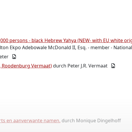
455,000 persons - black Hebrew Yahya (NEW- with EU white 
lton Ekpo Adebowale McDonald II, Esq. - member - Nationa
ieter
), Roodenburg Vermaat)
durch Peter J.R. Vermaat
berts en aanverwante namen.
durch Monique Dingelhoff