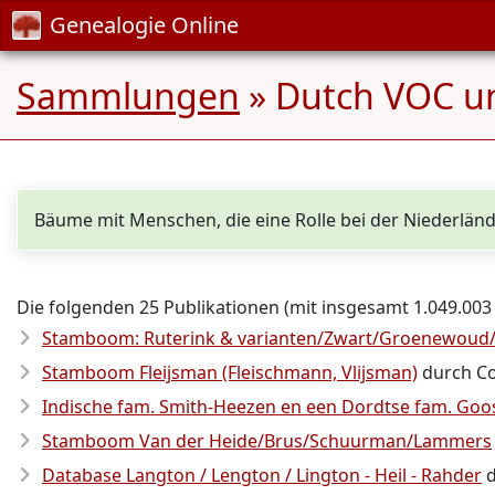
Genealogie Online
Sammlungen
» Dutch VOC u
Bäume mit Menschen, die eine Rolle bei der Niederlä
Die folgenden 25 Publikationen (mit insgesamt 1.049.003
Stamboom: Ruterink & varianten/Zwart/Groenewoud/
Stamboom Fleijsman (Fleischmann, Vlijsman)
durch Cor
Indische fam. Smith-Heezen en een Dordtse fam. Go
Stamboom Van der Heide/Brus/Schuurman/Lammers
Database Langton / Lengton / Lington - Heil - Rahder
d