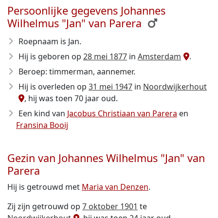
Persoonlijke gegevens Johannes
Wilhelmus "Jan" van Parera
Roepnaam is Jan.
Hij is geboren op
28 mei 1877
in
Amsterdam
.
Beroep: timmerman, aannemer.
Hij is overleden op
31 mei 1947
in
Noordwijkerhout
, hij was toen 70 jaar oud.
Een kind van
Jacobus Christiaan van Parera
en
Fransina Booij
Gezin van Johannes Wilhelmus "Jan" van
Parera
Hij is getrouwd met
Maria van Denzen
.
Zij zijn getrouwd op
7 oktober 1901
te