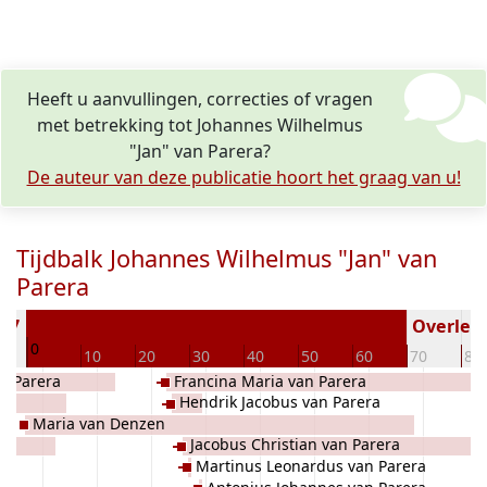
Heeft u aanvullingen, correcties of vragen
met betrekking tot Johannes Wilhelmus
"Jan" van Parera?
De auteur van deze publicatie hoort het graag van u!
Tijdbalk Johannes Wilhelmus "Jan" van
Parera
877
Overlede
0
10
20
30
40
50
60
70
80
an Parera
Francina Maria van Parera
Hendrik Jacobus van Parera
Maria van Denzen
Jacobus Christian van Parera
Martinus Leonardus van Parera