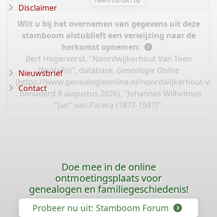
neem contact op
Disclaimer
Wilt u bij het overnemen van gegevens uit deze
stamboom alstublieft een verwijzing naar de
herkomst opnemen:
Bert Hogervorst, "Noordwijkerhout Van Toen
(NoVaTo)", database,
Genealogie Online
Nieuwsbrief
(
https://www.genealogieonline.nl/noordwijkerhout-va
Contact
: benaderd 8 augustus 2026), "Johannes Wilhelmus
"Jan" van Parera (1877-1947)".
Doe mee in de online
ontmoetingsplaats voor
genealogen en familiegeschiedenis!
Probeer nu uit: Stamboom Forum