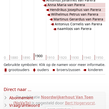
Antonius Johannes van Parera
Anna Maria van Parera
Hendrikus Josephus van Parera
Wilhelmus Petrus van Parera
Martinus Gerardus van Parera
Antonius Cornelis van Parera
naamloos van Parera
1900
870
1880
1890
1910
1920
1930
1940
1950
Gebruikte symbolen:
Klik op de namen voor meer informatie.
grootouders
ouders
broers/zussen
kinderen
Direct naar ...
De publicatie
Noordwijkerhout Van Toen
Abonnement
(NoVaTo)
is opgesteld door
Bert Hogervorst
.
Vraag/antwoord