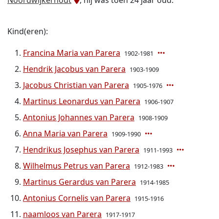
Noordwijkerhout
, hij was toen 24 jaar oud.
Kind(eren):
Francina Maria van Parera
1902-1981
Hendrik Jacobus van Parera
1903-1909
Jacobus Christian van Parera
1905-1976
Martinus Leonardus van Parera
1906-1907
Antonius Johannes van Parera
1908-1909
Anna Maria van Parera
1909-1990
Hendrikus Josephus van Parera
1911-1993
Wilhelmus Petrus van Parera
1912-1983
Martinus Gerardus van Parera
1914-1985
Antonius Cornelis van Parera
1915-1916
naamloos van Parera
1917-1917