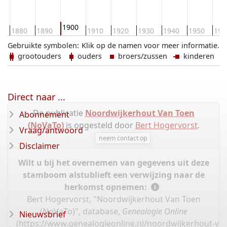
1900
0
1880
1890
1910
1920
1930
1940
1950
196
Gebruikte symbolen:
Klik op de namen voor meer informatie.
grootouders
ouders
broers/zussen
kinderen
Direct naar ...
De publicatie
Noordwijkerhout Van Toen
Abonnement
(NoVaTo)
is opgesteld door
Bert Hogervorst
.
Vraag/antwoord
neem contact op
Disclaimer
Wilt u bij het overnemen van gegevens uit deze
stamboom alstublieft een verwijzing naar de
herkomst opnemen:
Bert Hogervorst, "Noordwijkerhout Van Toen
(NoVaTo)", database,
Genealogie Online
Nieuwsbrief
(
https://www.genealogieonline.nl/noordwijkerhout-va