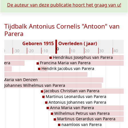
De auteur van deze publicatie hoort het graag van u!
Tijdbalk Antonius Cornelis "Antoon" van
Parera
Geboren 1915
Overleden ( jaar)
0
-40
-30
-20
-10
10
20
30
40
Hendrikus Josephus van Parera
Parera
Francina Maria van Parera
Hendrik Jacobus van Parera
jk
Maria van Denzen
Johannes Wilhelmus van Parera
Jacobus Christian van Parera
Martinus Leonardus van Parera
Antonius Johannes van Parera
Anna Maria van Parera
Wilhelmus Petrus van Parera
Martinus Gerardus van Parera
naamloos van Parera