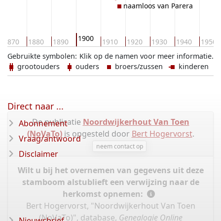
naamloos van Parera
1900
1870
1880
1890
1910
1920
1930
1940
1950
Gebruikte symbolen:
Klik op de namen voor meer informatie.
grootouders
ouders
broers/zussen
kinderen
Direct naar ...
De publicatie
Noordwijkerhout Van Toen
Abonnement
(NoVaTo)
is opgesteld door
Bert Hogervorst
.
Vraag/antwoord
neem contact op
Disclaimer
Wilt u bij het overnemen van gegevens uit deze
stamboom alstublieft een verwijzing naar de
herkomst opnemen:
Bert Hogervorst, "Noordwijkerhout Van Toen
(NoVaTo)", database,
Genealogie Online
Nieuwsbrief