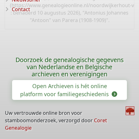
(
https://www.genealogieonline.nl/noordwijkerhout-va
Contact
: benaderd 10 augustus 2026), "Antonius Johannes
"Antoon" van Parera (1908-1909)".
Doorzoek de genealogische gegevens
van Nederlandse en Belgische
archieven en verenigingen
Open Archieven is hét online
platform voor familiegeschiedenis
Uw vertrouwde online bron voor
stamboomonderzoek, verzorgd door
Coret
Genealogie