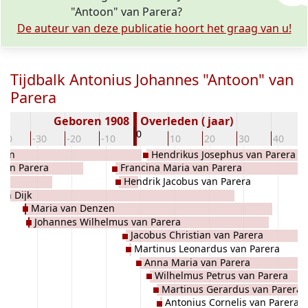
"Antoon" van Parera?
De auteur van deze publicatie hoort het graag van u!
Tijdbalk Antonius Johannes "Antoon" van
Parera
Geboren 1908
Overleden ( jaar)
0
-40
-30
-20
-10
10
20
30
40
zen
Hendrikus Josephus van Parera
 van Parera
Francina Maria van Parera
Hendrik Jacobus van Parera
an Dijk
Maria van Denzen
Johannes Wilhelmus van Parera
Jacobus Christian van Parera
Martinus Leonardus van Parera
Anna Maria van Parera
Wilhelmus Petrus van Parera
Martinus Gerardus van Parera
Antonius Cornelis van Parera